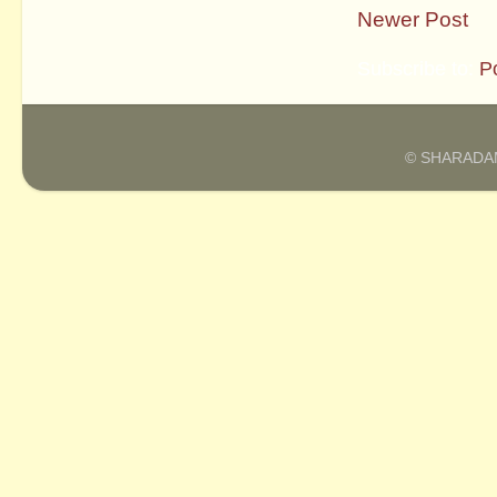
Newer Post
Subscribe to:
P
© SHARADAM