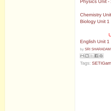
Physics Unit -
Kundurkunnu
Chemistry Unit
Biology Unit 1
Kundurkunnu
Mathematics
U
English Unit 1
by
SRI SHARADAM
Tags:
SETIGam
No commen
Post a Com