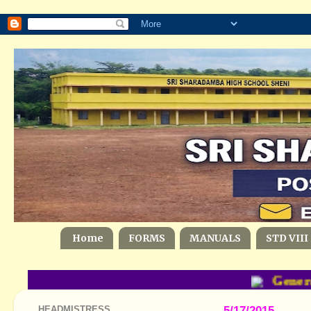
Home
FORMS
MANUALS
STD VIII
General
HEADMISTRESS
5/17/2015