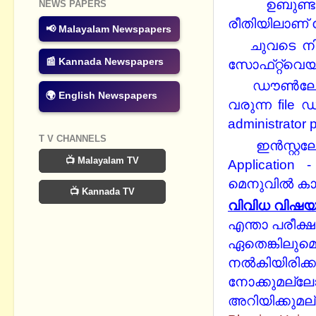
ഉബുണ്ടു
NEWS PAPERS
രീതിയിലാണ് സ
📢 Malayalam Newspapers
ചുവടെ നി
📰 Kannada Newspapers
സോഫ്‌റ്റ്‌വെ
ഡൗണ്‍ലോഡ
🌍 English Newspapers
വരുന്ന file ഡ
administrator
T V CHANNELS
ഇന്‍സ്റ
📺 Malayalam TV
Application 
മെനുവില്‍ കാ
📺 Kannada TV
വിവിധ വിഷയങ
എന്താ പരീക്
ഏതെങ്കിലുമൊ
നല്‍കിയിരിക്കു
നോക്കുമല്ലോ.
അറിയിക്കുമല