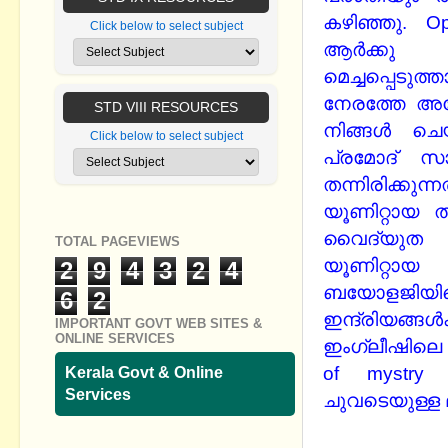
കഴിഞ്ഞു. 
Click below to select subject
ആര്‍ക്കു
മെച്ചപ്പെടു
നേരത്തേ അദ
STD VIII RESOURCES
നിങ്ങള്‍ ച
Click below to select subject
പ്രമോദ് സാ
തന്നിരിക്കു
യൂണിറ്റായ 
വൈദ്യുത ക
TOTAL PAGEVIEWS
യൂണിറ്റായ ര
2
9
4
3
2
4
ബയോളജിയ
6
2
ഇന്ദ്രിയങ്ങ
IMPORTANT GOVT WEB SITES &
ONLINE SERVICES
ഇംഗ്ലീഷിലെ ആ
of mystry 
Kerala Govt & Online
Services
ചുവടെയുള്ള ല
ഇന്‍സ്റ്റലേഷന്