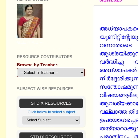
SETIGam Ex
അധ്യാപകന്റ
യൂണിറ്റിന്
GEETHA B R
വന്നതോടെ
ആശ്രയിക്കുന
RESOURCE CONTRIBUTORS
വര്‍ദ്ധിച്
Browse by Teacher:
അധ്യാപകര്‍ 
നിര്‍ദ്ദേശ
സന്തോഷമുണ്
SUBJECT WISE RESOURCES
വിഷയങ്ങ
ആവശ്യക്കാര
STD X RESOURCES
വല്ലാത്ത തി
Click below to select subject
ഉപയോഗപ്പ
തയ്യാറാക്ക
പരാതിയും അദ്
STD IX RESOURCES