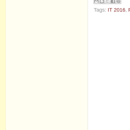
Tags:
IT 2016
,
No commen
Post a Com