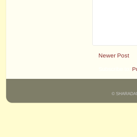
Newer Post
Subscribe to:
P
© SHARADAM