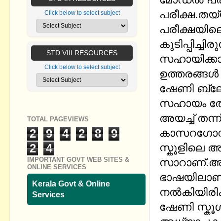
പരീക്ഷ.തയ്
Click below to select subject
പരീക്ഷയിലെ
കുടിപ്പിച്ച
STD VIII RESOURCES
സഹായിക്കാന്
Click below to select subject
ഉത്തരങ്ങള്
ഷേണി ബ്ലോ
സഹായം തേടി
അയച്ച് തന്നി
TOTAL PAGEVIEWS
2
9
4
2
8
9
കാസറഗോഡ്
2
4
സ്കൂളിലെ 
IMPORTANT GOVT WEB SITES &
സാറാണ്.അദ്
ONLINE SERVICES
ഭാഷയിലാണ് 
Kerala Govt & Online
നല്‍കിയിരിക
Services
ഷേണി സ്കൂള്