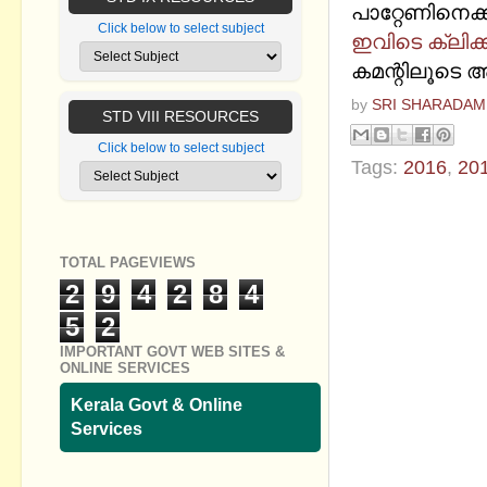
പാറ്റേണിനെക്കുറ
Click below to select subject
ഇവിടെ ക്ലിക്ക
കമന്റിലൂടെ അ
by
SRI SHARADAM
STD VIII RESOURCES
Click below to select subject
Tags:
2016
,
20
No commen
Post a Com
TOTAL PAGEVIEWS
2
9
4
2
8
4
5
2
IMPORTANT GOVT WEB SITES &
ONLINE SERVICES
Kerala Govt & Online
Services