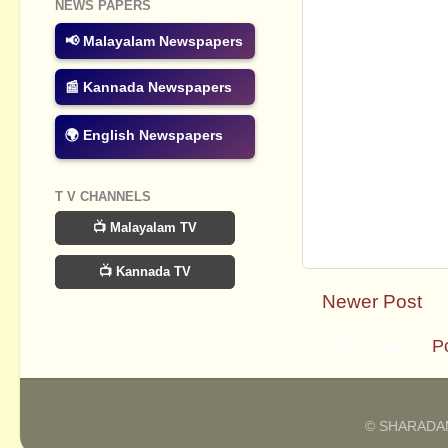
NEWS PAPERS
📢 Malayalam Newspapers
📰 Kannada Newspapers
🌍 English Newspapers
T V CHANNELS
📺 Malayalam TV
📺 Kannada TV
Newer Post
Subscribe to:
P
© SHARADAM