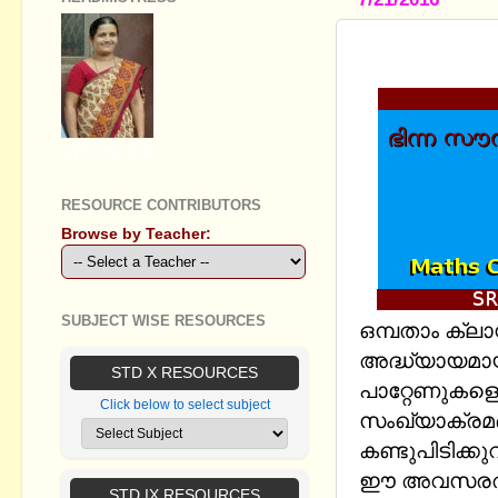
ഭിന്ന സൗന്
GEETHA B R
RESOURCE CONTRIBUTORS
Browse by Teacher:
SUBJECT WISE RESOURCES
ഒമ്പതാം ക്ലാസ
അദ്ധ്യായമായ
STD X RESOURCES
പാറ്റേണുകളെ(സ
Click below to select subject
സംഖ്യാക്രമ
കണ്ടുപിടിക്ക
ഈ അവസരത്തി
STD IX RESOURCES