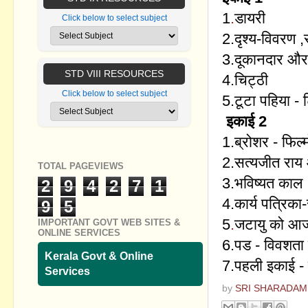
1
.
डायरी
Click below to select subject
2.
दृश्य-विवरण ,
3.
दूकानदार और ब
STD VIII RESOURCES
4.
चिट्ठी
Click below to select subject
5
.
टूटा पहिया - 
इकाई 2
1
.ब्रोशर - फिल्
2.
सत्यजीत राय 
TOTAL PAGEVIEWS
3.
भविष्यत काल
2
9
4
2
7
1
4.
कार्य पत्रिका
9
5
5
.
जटायु को आज
IMPORTANT GOVT WEB SITES &
ONLINE SERVICES
6.
पड - विवशता
Kerala Govt & Online
7.
पहली इकाई - 
Services
by
SRI SHARADAM