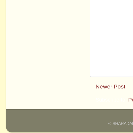
Newer Post
Subscribe to:
P
© SHARADAM