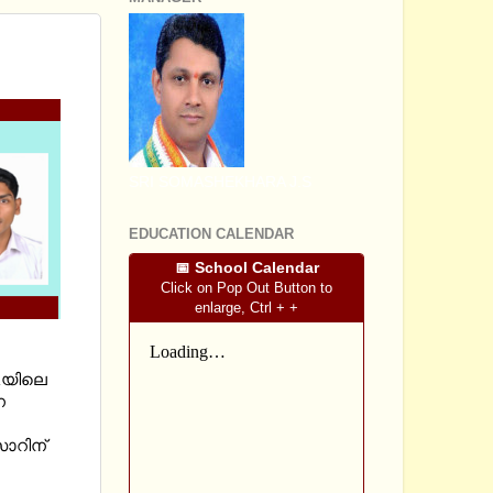
 MINHAD
SRI SOMASHEKHARA J.S
EDUCATION CALENDAR
📅 School Calendar
Click on Pop Out Button to
enlarge, Ctrl + +
raയിലെ
ന
സാറിന്