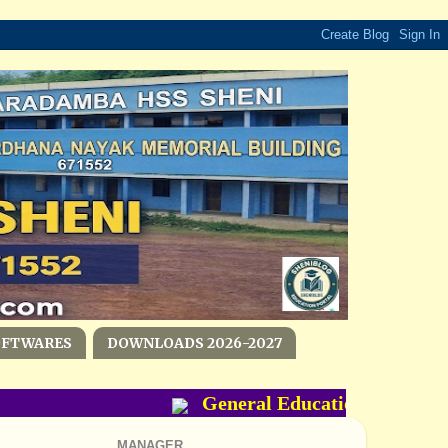
OFTWARES
DOWNLOADS 2026-2027
General Education Departmen
MANAGER