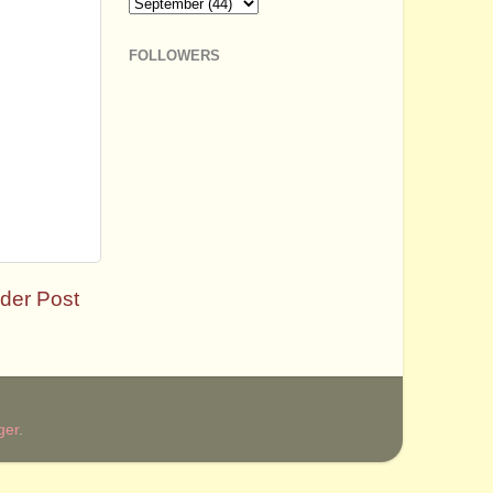
FOLLOWERS
der Post
ger
.