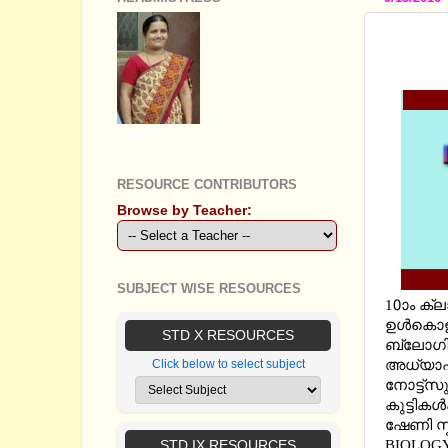
STD 10
MOHIY
GEETHA B R
RESOURCE CONTRIBUTORS
Browse by Teacher:
SUBJECT WISE RESOURCES
10ാം ക്
ഉള്‍കൊള്ള
STD X RESOURCES
ബ്ലോഗിലൂ
അധ്യാപകന
Click below to select subject
നോട്ട്സു
കുട്ടികള
ഷേണി സ്ക
BIOLOGY
STD IX RESOURCES