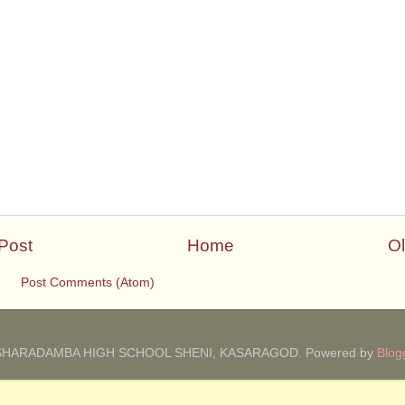
Post
Home
Ol
 to:
Post Comments (Atom)
SHARADAMBA HIGH SCHOOL SHENI, KASARAGOD. Powered by
Blog