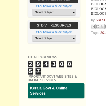
BIOLOGY
Click below to select subject
BIOLOGY
BIOLOGY
by
SRI S
STD VIII RESOURCES
Click below to select subject
Tags:
201
No com
Post a
TOTAL PAGEVIEWS
2
9
4
3
0
0
5
7
IMPORTANT GOVT WEB SITES &
ONLINE SERVICES
Kerala Govt & Online
Services