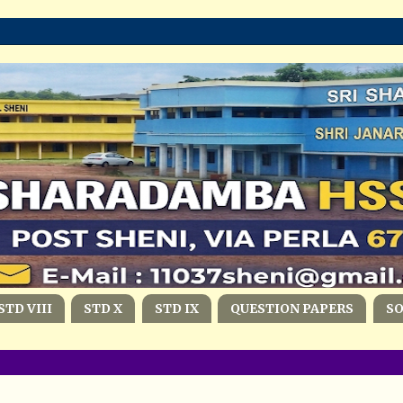
STD VIII
STD X
STD IX
QUESTION PAPERS
S