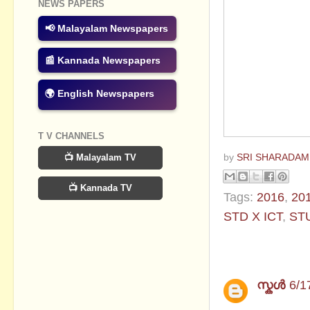
NEWS PAPERS
📢 Malayalam Newspapers
📰 Kannada Newspapers
🌍 English Newspapers
T V CHANNELS
📺 Malayalam TV
by
SRI SHARADAM
📺 Kannada TV
Tags:
2016
,
20
STD X ICT
,
ST
2 comments
സ്കള്‍
6/1
THANK 