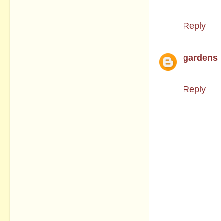
blogteam
Reply
gardens
THANK Y
Reply