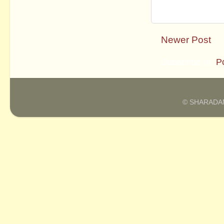
Newer Post
Subscribe to:
P
© SHARADAM