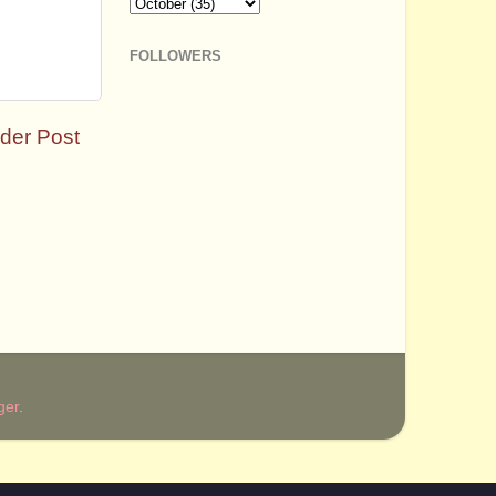
FOLLOWERS
der Post
ger
.