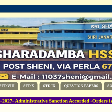
STD VIII
STD X
STD IX
QUESTION PAPERS
S
27- Administrative Sanction Accorded -Orders i