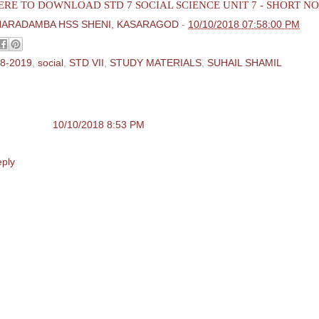
ERE TO DOWNLOAD STD 7 SOCIAL SCIENCE UNIT 7 - SHORT N
HARADAMBA HSS SHENI, KASARAGOD
-
10/10/2018 07:58:00 PM
8-2019
,
social
,
STD VII
,
STUDY MATERIALS
,
SUHAIL SHAMIL
ent:
nonymous
10/10/2018 8:53 PM
F File
ply