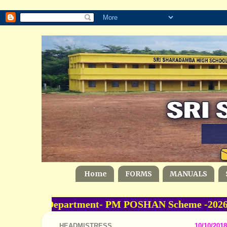
Home
FORMS
MANUALS
ducation Department- PM POSHAN Scheme -2026-20
HEADMISTRESS
10/10/2018