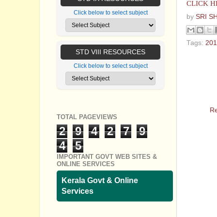
CLICK H
Click below to select subject
by
SRI S
Tags:
201
STD VIII RESOURCES
1 comm
Click below to select subject
A
PD
Re
TOTAL PAGEVIEWS
2
9
4
2
7
9
4
5
IMPORTANT GOVT WEB SITES &
ONLINE SERVICES
Kerala Govt & Online
Services