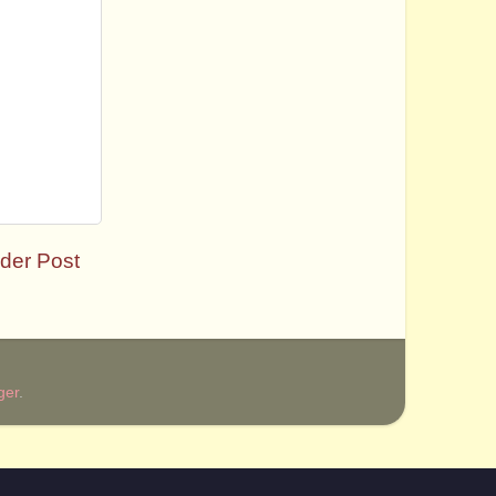
der Post
ger
.