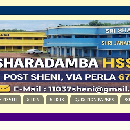
STD VIII
STD X
STD IX
QUESTION PAPERS
S