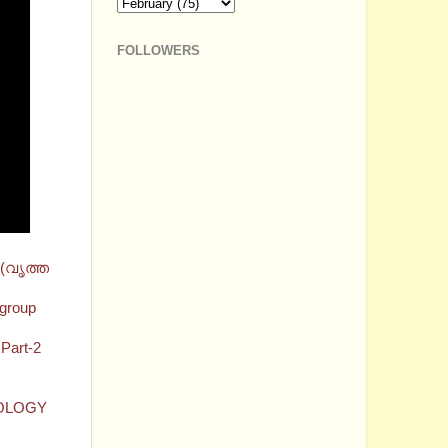
FOLLOWERS
(വൃത്ത
group
art-2
NOLOGY