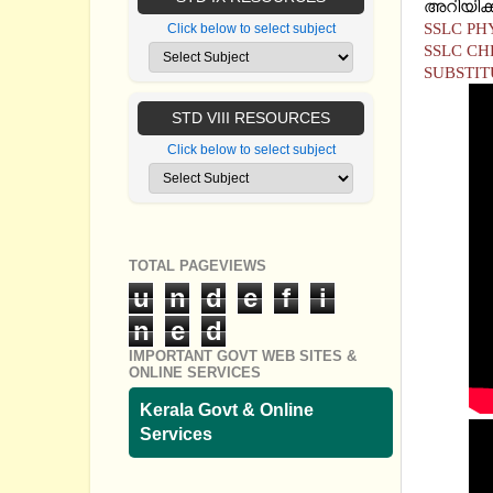
അറിയിക്ക
SSLC PH
Click below to select subject
SSLC CH
SUBSTIT
STD VIII RESOURCES
Click below to select subject
TOTAL PAGEVIEWS
u
n
d
e
f
i
n
e
d
IMPORTANT GOVT WEB SITES &
ONLINE SERVICES
Kerala Govt & Online
Services