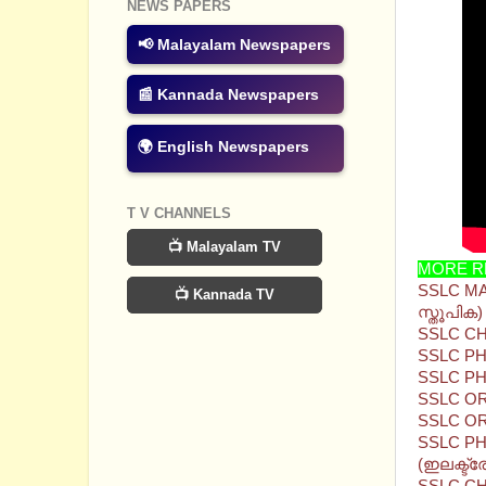
NEWS PAPERS
📢 Malayalam Newspapers
📰 Kannada Newspapers
🌍 English Newspapers
T V CHANNELS
📺 Malayalam TV
MORE R
SSLC MA
📺 Kannada TV
സ്തൂപിക
SSLC CH
SSLC PH
SSLC PH
SSLC OR
SSLC OR
SSLC PH
(ഇലക്ട്