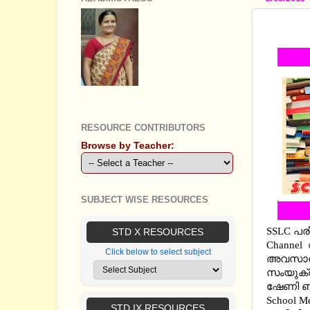
SSLC 
GEETHA B R
RESOURCE CONTRIBUTORS
Browse by Teacher:
SUBJECT WISE RESOURCES
SSLC പര
STD X RESOURCES
Channel
Click below to select subject
അവസാനഭാ
സംയുക്ത
ഷേണി ബ്
School M
STD IX RESOURCES