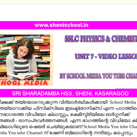
PHYSICS AND CHEMISTRY VIDEO LESSONS UNIT 7
ീക്ഷക്ക് തയ്യാെറെടുക്കുന്ന വിദ്യാർത്ഥികൾക്കായി
School Media
 തയ്യാറാക്കിയ
ഫിസിക്സിലെ ഇലക്ട്രോനിക്സ് എന്ന പാഠത്തി
ഗത്തെ വിഡിയോ ക്ലാസ്സും, കെമിസ്ട്രിയിലെ ഓര്‍ഗ്ഗനിക്ക്
ങ്ങള്‍ - രാസപ്രവര്‍ത്തനങ്ങള്‍ എന്ന ഭാഗത്തിന്റെ
വിഡിയോ ക്ല
ലോഗിലൂടെ ഷെയര്‍ ചെയ്യുകയാണ് School Media You tube Chan
edia You tube Channel ന് ഷേണി ബ്ലോഗിന്റെ നന്ദിയും കടപ്പാടും