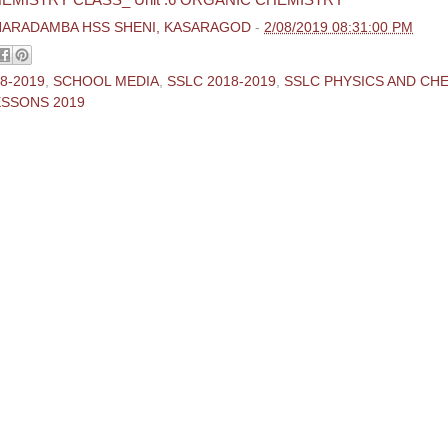
EMISTRY CLASS_ Unit :6 ORGANIC CHEMISTRY
>
HARADAMBA HSS SHENI, KASARAGOD
-
2/08/2019 08:31:00 PM
8-2019
,
SCHOOL MEDIA
,
SSLC 2018-2019
,
SSLC PHYSICS AND CH
ESSONS 2019
ments:
 Comment