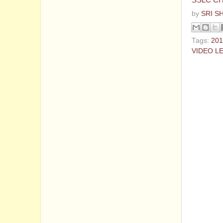
SSLC CH
by
SRI S
Tags:
201
VIDEO L
No com
Post a