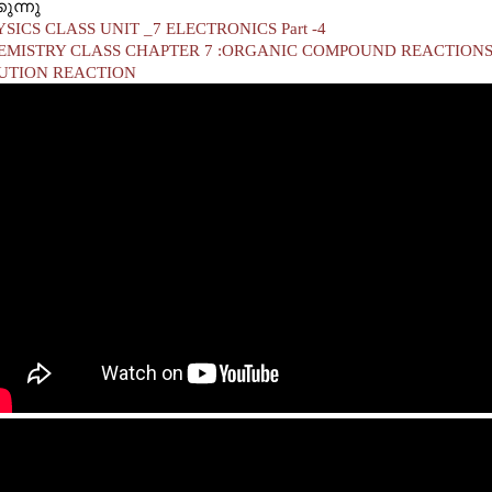
ുന്നു
YSICS CLASS UNIT _7 ELECTRONICS Part -4
EMISTRY CLASS CHAPTER 7 :ORGANIC COMPOUND REACTIONS 
UTION REACTION