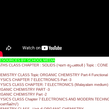
ESOURCES BY SCHOOL MEDIA
THS CLASS CHAPTER : SOLIDS (ഘന രൂപങ്ങൾ ) Topic : CONE 
)
EMISTRY CLASS Topic ORGANIC CHEMISTRY Part-4 Functional 
YSICS CHAPTER 7 ELECTRONICS Part -3
YSICS CLASS CHAPTER: 7 ELECTRONICS (Malayalam medium) P
GANIC CHEMISTRY PART -3
GANIC CHEMISTRY Part -2
YSICS CLASS Chapter 7 ELECTRONICS AND MODERN TECH
രോണിക്സ് )