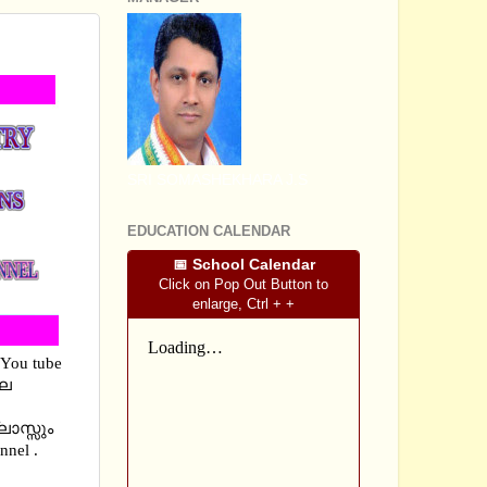
SRI SOMASHEKHARA J.S
EDUCATION CALENDAR
📅 School Calendar
Click on Pop Out Button to
enlarge, Ctrl + +
 You tube
ലെ
ാസ്സും
nel .