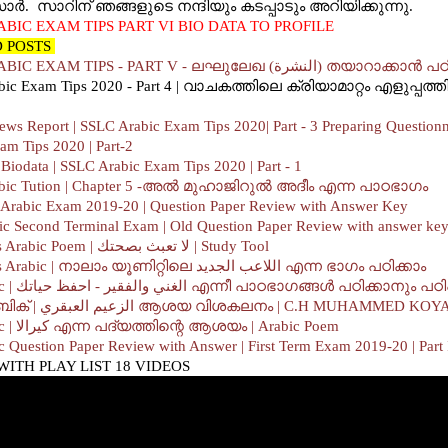
ാര്‍. സാറിന് ഞങ്ങളുടെ നന്ദിയും കടപ്പാടും അറിയിക്കുന്നു.
ABIC EXAM TIPS PART VI BIO DATA TO PROFILE
D POSTS
SSLC ARABIC EXAM TIPS - PART V - ലഘുലേഖ (النشرة) തയാ
bic Exam Tips 2020 - Part 4 | വാചകത്തിലെ ക്രിയാമാറ്റം എളുപ്പത്
ews Report | SSLC Arabic Exam Tips 2020| Part - 3
Preparing Questionn
am Tips 2020 | Part-2
 Biodata | SSLC Arabic Exam Tips 2020 | Part - 1
abic Tution | Chapter 5 -അൽ മുഹാജിറുൽ അദീം എന്ന പാഠഭാഗം
Arabic Exam 2019-20 | Question Paper Review with Answer Key
ic Second Terminal Exam | Old Question Paper Review with answer ke
10th Class Arabic Poem | لا تعبث بصحتك | Study Tool
10th Class Arabic | നാലാം യൂണിറ്റിലെ اللاعب الجديد എന്ന ഭാഗം പഠിക്കാം
Xth Arabic | الغني والفقير - احفظ حياتك എന്നീ പാഠഭാഗങ്ങൾ പഠിക്കാന
Xth അറബിക് | الزعيم العبقري ആശയ വിശകലനം | C.H MUHAMMED KOY
Xth Arabic | كيرالا എന്ന പദ്യത്തിന്റെ ആശയം | Arabic Poem
c Question Paper Review with Answer | First Term Exam 2019-20 | Part 
WITH PLAY LIST 18 VIDEOS