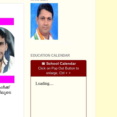
LE
SRI SOMASHEKHARA J.S
EDUCATION CALENDAR
📅 School Calendar
Click on Pop Out Button to
enlarge, Ctrl + +
ൾക്ക്
ിലൂടെ