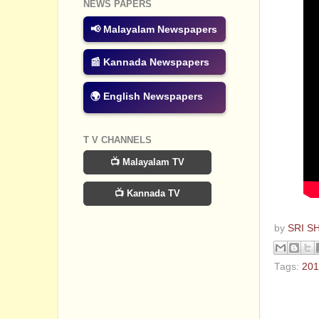
NEWS PAPERS
📢 Malayalam Newspapers
📰 Kannada Newspapers
🌍 English Newspapers
T V CHANNELS
📺 Malayalam TV
📺 Kannada TV
by
SRI S
Tags:
201
No com