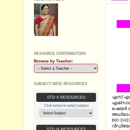
SSLC A
GEETHA B R
RESOURCE CONTRIBUTORS
Browse by Teacher:
SUBJECT WISE RESOURCES
എസ് എസ്
STD X RESOURCES
എക്സാമ
Click below to select subject
ഷെയര്‍ 
അധ്യാപകന
BIO DAT
വീഡിയ
STD IX RESOURCES