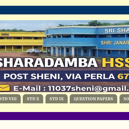
STD VIII
STD X
STD IX
QUESTION PAPERS
S