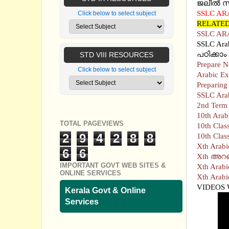
ജലീല്‍ സ
SSLC AR
Click below to select subject
RELATE
SSLC Ara
പഠിക്കാം
STD VIII RESOURCES
Prepare N
Click below to select subject
Arabic Ex
Preparing
SSLC Ar
2nd Term 
10th Arab
TOTAL PAGEVIEWS
2
9
4
2
8
8
6
6
IMPORTANT GOVT WEB SITES &
ONLINE SERVICES
Xth Arabi
VIDEOS 
Kerala Govt & Online
Services