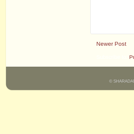
Newer Post
Subscribe to:
P
© SHARADAM