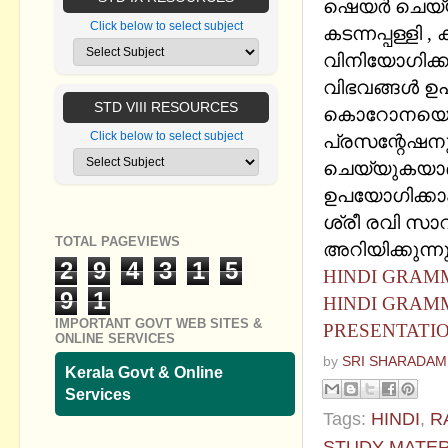
ഷെയര്‍ ചെയ്യ
Click below to select subject
കടന്നപ്പള്ളി 
വിനിയോഗിക്ക
വിഭവങ്ങള്‍ 
STD VIII RESOURCES
കൊറോനയെ കുറ
Click below to select subject
പ്രസന്റേഷനു
ചെയ്യുകയാണ്
ഉപയോഗിക്കാം
ശ്രീ രവി സാ
TOTAL PAGEVIEWS
അറിയിക്കുന്നു
2
9
4
3
1
5
HINDI GRAMM
9
1
HINDI GRAM
IMPORTANT GOVT WEB SITES &
PRESENTATIO
ONLINE SERVICES
by
SRI SHARADAM
Kerala Govt & Online
Services
Tags:
HINDI
,
R
STUDY MATER