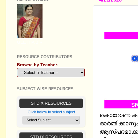
SSLC CHEM
TEST6(UNIT
GEETHA B R
RESOURCE CONTRIBUTORS
Browse by Teacher:
SUBJECT WISE RESOURCES
STD X RESOURCES
Click below to select subject
കൊറോണ കാലത
ഓർമ്മിക്കാന
ആസ്പദമാക്കി
STD IX RESOURCES