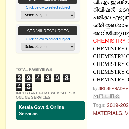
വി.എം ഇബ്രാ
Click below to select subject
റിവിഷന്‍ ടെസ്റ
പരീക്ഷ എഴുതി
ശ്രീ ഇബ്രാഹി
STD VIII RESOURCES
അറിയിക്കുന്നു
Click below to select subject
CHEMISTRY O
CHEMISTRY O
CHEMISTRY O
CHEMISTRY O
TOTAL PAGEVIEWS
CHEMISTRY O
2
9
4
3
0
8
CHEMISTRY O
4
8
by
SRI SHARADAM
IMPORTANT GOVT WEB SITES &
ONLINE SERVICES
Tags:
2019-202
Kerala Govt & Online
MATERIALS
,
V
Services
No commen