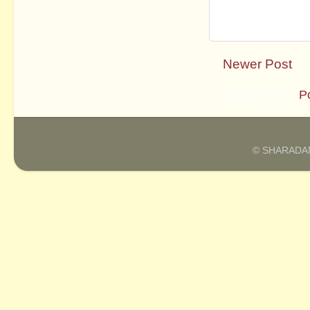
Newer Post
Subscribe to:
P
© SHARADAM