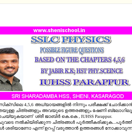
PHYSICS - FIGURE QUESTIONS BASED ON THE CH
UPDATED WITH ANSWERS )
സിക്സിലെ 4,5,6 അധ്യായങ്ങളിൽ നിന്നും പരീക്ഷക്ക് ചോദിക്കാ
യുള്ള ചിത്രങ്ങളും അവയുടെ ഉത്തരങ്ങളും ഷേണി ബ്ലോഗില
ചെയ്യുകയാണ് ശ്രീ ജാബിര്‍ കെ.കെ , IUHSS Parappur.
വടെ നല്‍കിയിരിക്കുന്ന ചിത്രങ്ങള്‍ പൂർത്തീകരിക്കുക...പൂര്‍ത്തീ
ള്‍ ശരിയാണോ എന്ന് ഉറപ്പ് വരുത്താന്‍ ഉത്തരങ്ങള്‍ നോക്കാവുന