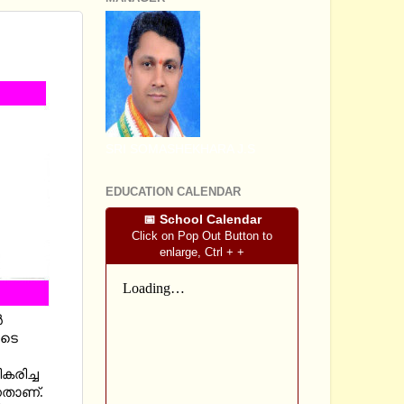
APTERS
SRI SOMASHEKHARA J.S
EDUCATION CALENDAR
📅 School Calendar
Click on Pop Out Button to
enlarge, Ctrl + +
ൻ
ൂടെ
കരിച്ച
്നതാണ്.