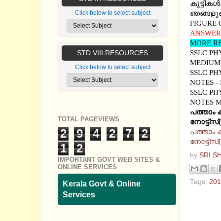
കുട്ടികള
ഞങ്ങളുടെ
Click below to select subject
FIGURE 
ANSWERS
MORE RE
SSLC PH
STD VIII RESOURCES
MEDIUM
Click below to select subject
SSLC PH
NOTES -
SSLC PH
NOTES 
പത്താം
ക
TOTAL PAGEVIEWS
നോട്ട്സ്
2
9
4
2
7
2
പത്താം
ക
നോട്ട്സ
1
2
by
SRI S
IMPORTANT GOVT WEB SITES &
ONLINE SERVICES
Tags:
201
Kerala Govt & Online
Services
No com
Post a