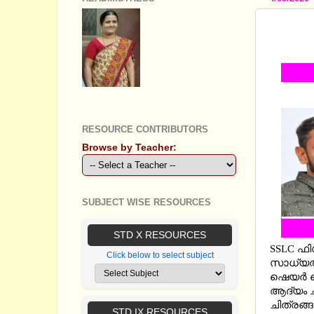
SSLC 
4,5,6(
GEETHA B R
RESOURCE CONTRIBUTORS
Browse by Teacher:
SUBJECT WISE RESOURCES
STD X RESOURCES
SSLC ഫി
Click below to select subject
സാധ്യത
ഷെയര്‍ 
ആദ്യം ചു
ചിത്രങ്ങ
STD IX RESOURCES