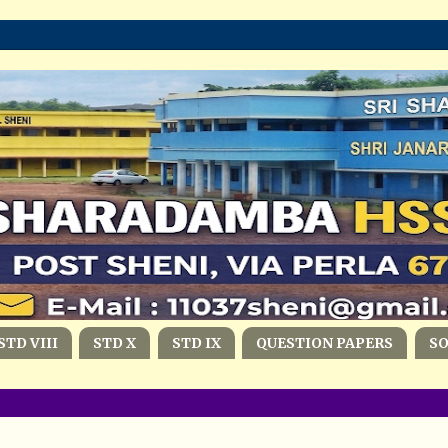
STD VIII
STD X
STD IX
QUESTION PAPERS
S