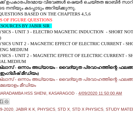
്‍ക്ക് ഉപകാരപ്രദമായ വിഭവങ്ങള്‍ ഷെയര്‍ ചെയ്തത ജാബിര്‍ സാറ
 നന്ദിയും കടപ്പാടും അറിയിക്കുന്നു.
QUESTIONS BASED ON THE CHAPTERS 4,5,6
 OF FIGURE QUESTIONS
SOURCES BY JABIR SIR
YSICS - UNIT 3 - ELECTRO MAGNETIC INDUCTION - SHORT NO
)
YSICS UNIT 2 - MAGNETIC EFFECT OF ELECTRIC CURRENT - SH
 ENG MEDIUM
YSICS - UNIT 2 - MAGNETIC EFFECT OF ELECTRIC CURRENT - S
MAL MEDIUM
്ലാസ് - ഒന്നാം അധ്യായം - വൈദ്യുത പ്രവാഹത്തിന്റെ ഫലങ്ങള്‍
(ഇംഗ്ലീഷ് മീഡിയം)
്ലാസ് - ഒന്നാം അധ്യായം - വൈദ്യുത പ്രവാഹത്തിന്റെ ഫലങ്ങള്‍
്(മലയാളം മീഡിയം
HARADAMBA HSS SHENI, KASARAGOD
-
4/09/2020 11:50:00 AM
9-2020
,
JABIR K K
,
PHYSICS
,
STD X
,
STD X PHYSICS
,
STUDY MATE
ments:
 Comment