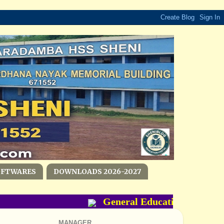
OFTWARES
DOWNLOADS 2026-2027
General Education Departmen
MANAGER