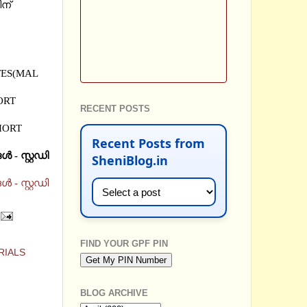
ിന്
TES(MAL
ORT
RECENT POSTS
HORT
Recent Posts from
 - സ്റ്റഡി
SheniBlog.in
 - സ്റ്റഡി
FIND YOUR GPF PIN
RIALS
BLOG ARCHIVE