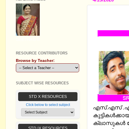
SSLC PHYSI
IMPORTAN
GEETHA B R
RESOURCE CONTRIBUTORS
Browse by Teacher:
SUBJECT WISE RESOURCES
STD X RESOURCES
Click below to select subject
എസ്.എസ്‍ .എല
കുട്ടികള്‍ക്
ക്ലാസുകള്‍
STD IX RESOURCES