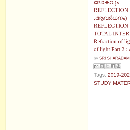
ലോകവും
REFLECTION O
,ആവർധനം)
REFLECTION 
TOTAL INTE
Refraction of 
of light Part
by
SRI SHARADAM
Tags:
2019-202
STUDY MATER
No commen
Post a Com