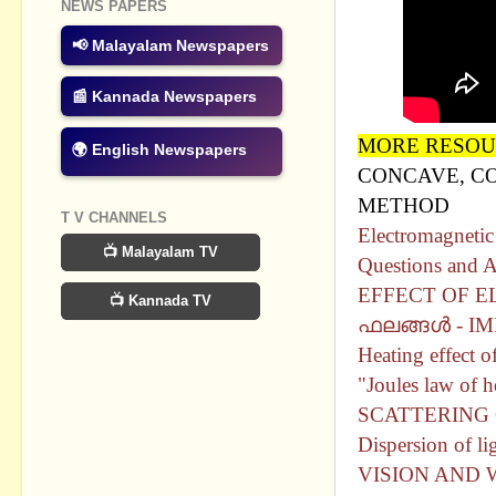
NEWS PAPERS
📢 Malayalam Newspapers
📰 Kannada Newspapers
MORE RESOU
🌍 English Newspapers
CONCAVE, C
METHOD
T V CHANNELS
Electromagnet
📺 Malayalam TV
Questions and 
EFFECT OF E
📺 Kannada TV
ഫലങ്ങൾ - I
Heating effec
"Joules law of 
SCATTERING 
Dispersion of 
VISION AND 