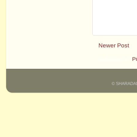
Newer Post
Subscribe to:
P
© SHARADAM