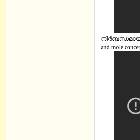
നിർബന്ധമായും 
and mole concep