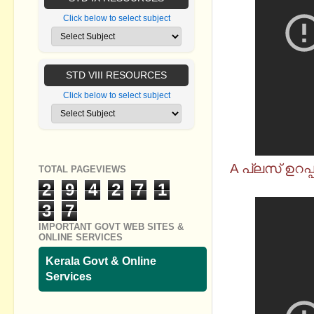
Click below to select subject
STD VIII RESOURCES
Click below to select subject
A പ്ലസ് ഉറപ
TOTAL PAGEVIEWS
2
9
4
2
7
1
3
7
IMPORTANT GOVT WEB SITES &
ONLINE SERVICES
Kerala Govt & Online
Services