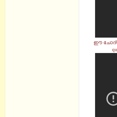
ഈ ചോദ്യങ്
qu