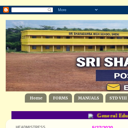
Home
FORMS
MANUALS
STD VIII
General Educat
HEADMISTRESS
5/27/2020