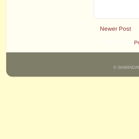
Newer Post
Subscribe to:
P
© SHARADAM