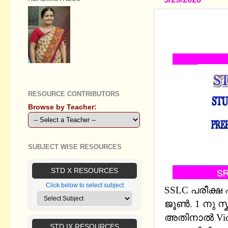
STANDARD 
ENG MEDIU
GEETHA B R
RESOURCE CONTRIBUTORS
Browse by Teacher:
SUBJECT WISE RESOURCES
STD X RESOURCES
Click below to select subject
SSLC പരീക്
ജൂൺ. 1 നു സ
അതിനാൽ Victo
STD IX RESOURCES