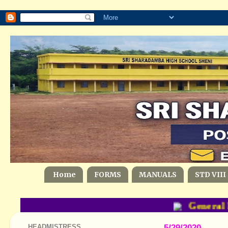
Home
FORMS
MANUALS
STD VIII
General E
HEADMISTRESS
5/29/2020