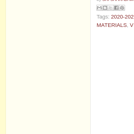
Tags:
2020-202
MATERIALS
,
V
No commen
Post a Com