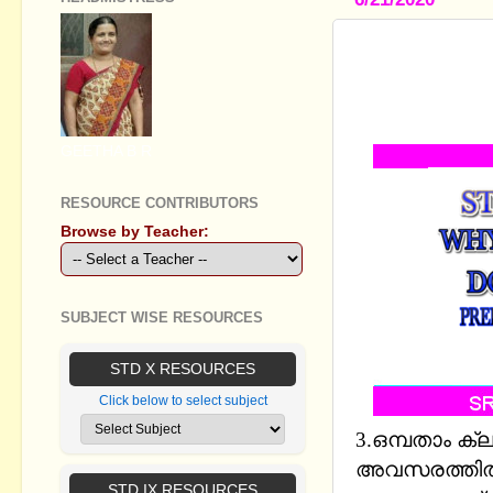
STANDARD I
CLEARING S
രൂപമാക്കിയ
GEETHA B R
RESOURCE CONTRIBUTORS
Browse by Teacher:
SUBJECT WISE RESOURCES
STD X RESOURCES
Click below to select subject
3.
ഒമ്പതാം ക്ലാ
അവസരത്തില്‍
STD IX RESOURCES