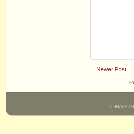
Newer Post
Subscribe to:
P
© SHARADAM