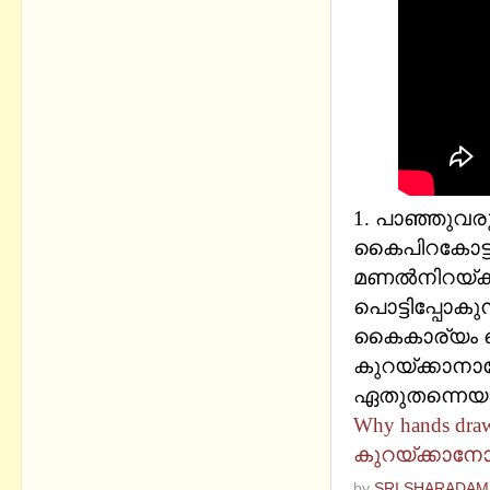
1. പാഞ്ഞുവരുന
കൈപിറകോട്ട് വ
മണല്‍നിറയ്ക്
പൊട്ടിപ്പോകുന
കൈകാര്യം ചെ
കുറയ്ക്കാനാ
ഏതുതന്നെയാ
Why hands dra
കുറയ്ക്കാനോ
by
SRI SHARADAM