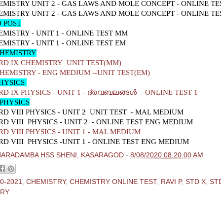
EMISTRY UNIT 2 - GAS LAWS AND MOLE CONCEPT - ONLINE T
EMISTRY UNIT 2 - GAS LAWS AND MOLE CONCEPT - ONLINE T
 POST
EMISTRY - UNIT 1 - ONLINE TEST MM
EMISTRY - UNIT 1 - ONLINE TEST EM
CHEMISTRY
RD IX CHEMISTRY
UNIT TEST(MM)
CHEMISTRY - ENG MEDIUM --UNIT TEST(EM)
PHYSICS
 IX PHYSICS - UNIT 1 - ദ്രവബലങ്ങള്‍ - ONLINE TEST 1
 PHYSICS
D VIII PHYSICS - UNIT 2 UNIT TEST - MAL MEDIUM
D VIII PHYSICS - UNIT 2 - ONLINE TEST ENG MEDIUM
D VIII PHYSICS - UNIT 1 - MAL MEDIUM
D VIII PHYSICS -UNIT 1 - ONLINE TEST ENG MEDIUM
HARADAMBA HSS SHENI, KASARAGOD
-
8/08/2020 08:20:00 AM
0-2021
,
CHEMISTRY
,
CHEMISTRY ONLINE TEST
,
RAVI P
,
STD X
,
ST
TRY
ments: