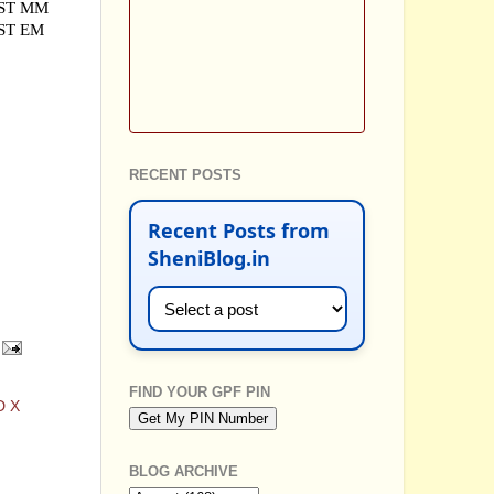
EST MM
EST EM
RECENT POSTS
Recent Posts from
SheniBlog.in
FIND YOUR GPF PIN
D X
BLOG ARCHIVE