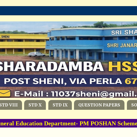
STD VIII
STD X
STD IX
QUESTION PAPERS
S
ral Education Department- PM POSHAN Scheme -20