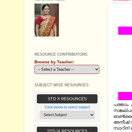
SSLC 
ONLIN
GEETHA B R
RESOURCE CONTRIBUTORS
Browse by Teacher:
SUBJECT WISE RESOURCES
STD X RESOURCES
പത്താം 
Click below to select subject
സങ്കല്പ
ഓണ്‍ലൈന്
അനീഷ് നി
സാറിന് ഞ
STD IX RESOURCES