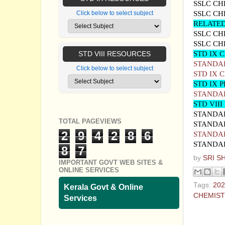
SSLC CH
SSLC CH
Click below to select subject
RELATED
SSLC CH
SSLC CH
STD IX 
STD VIII RESOURCES
STANDA
Click below to select subject
STD IX 
STD IX 
STANDARD
STD VIII
STANDAR
TOTAL PAGEVIEWS
STANDAR
2
9
4
2
8
6
STANDAR
STANDAR
8
7
by
SRI S
IMPORTANT GOVT WEB SITES &
ONLINE SERVICES
Tags:
202
Kerala Govt & Online
CHEMIS
Services
No com