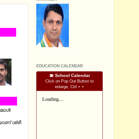
T -
SRI SOMASHEKHARA J.S
EDUCATION CALENDAR
📅 School Calendar
Click on Pop Out Button to
enlarge, Ctrl + +
ോള്‍
യാണ് ശ്രീ