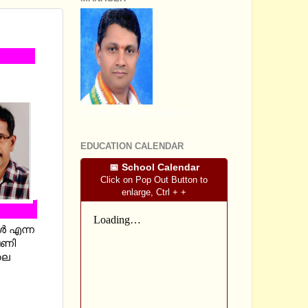
DY NOTES
SRI SOMASHEKHARA J.S
EDUCATION CALENDAR
📅 School Calendar
Click on Pop Out Button to
enlarge, Ctrl + +
‍ എന്ന
േണി
ലെ