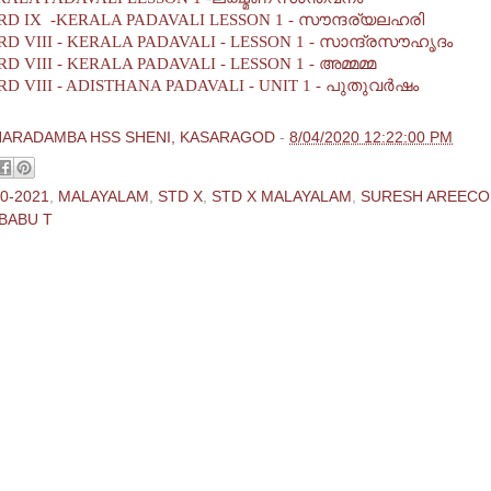
D IX -KERALA PADAVALI LESSON 1 - സൗന്ദര്യലഹരി
D VIII - KERALA PADAVALI - LESSON 1 - സാന്ദ്രസൗഹൃദം
 VIII - KERALA PADAVALI - LESSON 1 - അമ്മമ്മ
D VIII - ADISTHANA PADAVALI - UNIT 1 - പുതുവര്‍ഷം
HARADAMBA HSS SHENI, KASARAGOD
-
8/04/2020 12:22:00 PM
0-2021
,
MALAYALAM
,
STD X
,
STD X MALAYALAM
,
SURESH AREECO
BABU T
ments:
 Comment