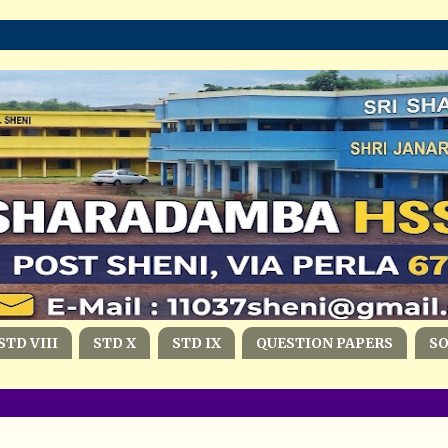
STD VIII
STD X
STD IX
QUESTION PAPERS
S