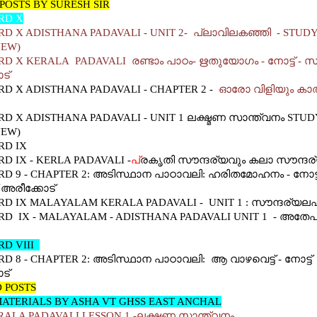
POSTS BY SURESH SIR
RD X
D X ADISTHANA PADAVALI - UNIT 2-
പ്ലാവിലകഞ്ഞി -
STUD
NEW)
D X KERALA PADAVALI രണ്ടാം പാഠം- ഋതുയോഗം - നോട്ട് - സ
ട്
D X ADISTHANA PADAVALI - CHAPTER 2 -
ഓരോ വിളിയും കാത്
D X ADISTHANA PADAVALI - UNIT 1 ലക്ഷ്മണ സാന്ത്വനം STUD
NEW)
RD IX
D IX - KERLA PADAVALI -
പ്
രകൃതി സൗന്ദര്യവും കലാ സൗന്ദര
D 9 - C
HAPTER 2: അടിസ്ഥാന പാഠാവലി: ഹരിതമോഹനം - നോട്ട
അരീക്കോട്
D IX MALAYALAM KERALA PADAVALI - UNIT 1 :
സൗന്ദര്യല
D IX - MALAYALAM - ADISTHANA PADAVALI UNIT 1 - അതേപ്
D VIII
D 8 - CHAPTER 2: അടിസ്ഥാന പാഠാവലി: ആ വാഴവെട്ട് - നോട്ട്
ോട്
 POSTS
ATERIALS BY ASHA VT GHSS EAST ANCHAL
RALA PADAVALI LESSON 1 -ലക്ഷ്മണ സാന്ത്വനം