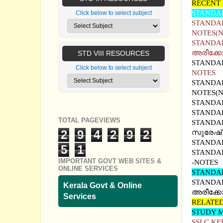
RECENT 
STANDA
Click below to select subject
STANDAR
NOTES(
STANDAR
അരീക്കോ
STD VIII RESOURCES
STANDAR
Click below to select subject
NOTES
STANDAR
NOTES(
STANDA
STANDAR
TOTAL PAGEVIEWS
STANDAR
2
9
4
2
9
2
സുരേഷ് 
STANDAR
5
1
STANDAR
IMPORTANT GOVT WEB SITES &
-NOTES
ONLINE SERVICES
STANDAR
STANDAR
Kerala Govt & Online
അരീക്ക
Services
RELATED
STUDY M
SSLC KE