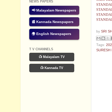
NEWS PAPERS
STANDAR
STANDAR
📢 Malayalam Newspapers
STANDARD
STANDAR
📰 Kannada Newspapers
by
SRI S
🌍 English Newspapers
Tags:
202
T V CHANNELS
SURESH 
📺 Malayalam TV
No com
📺 Kannada TV
Post a