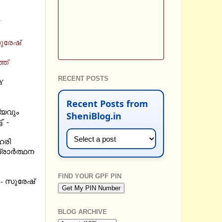
Y
ുരേഷ്
ത്
RECENT POSTS
Y
Recent Posts from
്യവും
SheniBlog.in
് -
ഹരി
രാര്‍ത്ഥന
FIND YOUR GPF PIN
 - സുരേഷ്
BLOG ARCHIVE