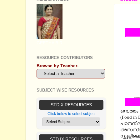
STANDA
MEDIU
GEETHA B R
RESOURCE CONTRIBUTORS
Browse by Teacher:
SUBJECT WISE RESOURCES
STD X RESOURCES
ഒമ്പതാം
Click below to select subject
(Food in 
പഠനനിലവ
അസസ്‌മെ
സ്കൂളിലെ
STD IX RESOURCES