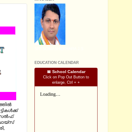
 ENG
SRI SOMASHEKHARA J.S
EDUCATION CALENDAR
📅 School Calendar
Click on Pop Out Button to
enlarge, Ctrl + +
തില്‍
ടികള്‍ക്ക്
െല്‍ഫ്
ബോയ്സ്
രി,