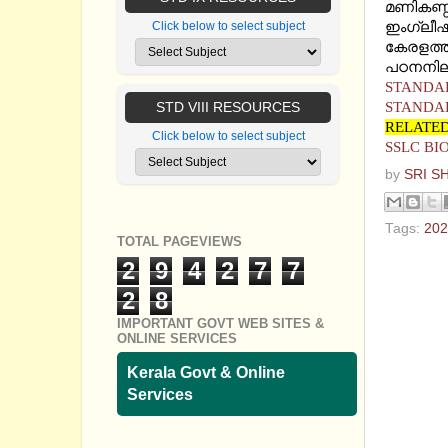
മണികണ്ഠന
ഇംഗ്ലീഷ്
Click below to select subject
കേരളത്ത
പഠനനിലവ
STANDAR
STANDAR
STD VIII RESOURCES
RELATED
Click below to select subject
SSLC BI
by
SRI S
Tags:
202
TOTAL PAGEVIEWS
No com
2
9
4
2
7
7
2
8
Post a
IMPORTANT GOVT WEB SITES &
ONLINE SERVICES
Kerala Govt & Online
Services