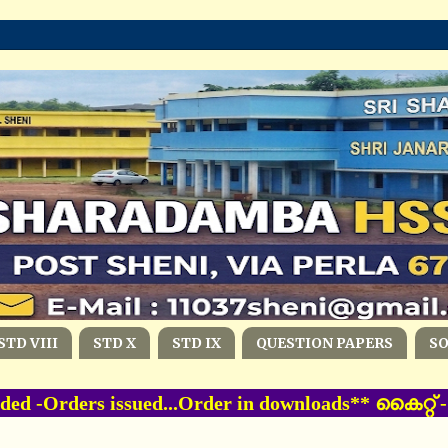
STD VIII
STD X
STD IX
QUESTION PAPERS
S
ded -Orders issued...Order in downloads** കൈറ്