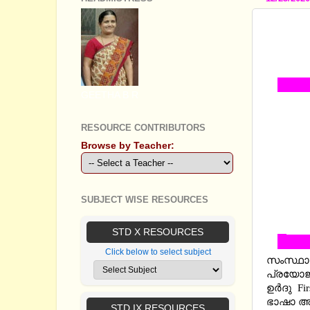
STANDA
MATER
URDU S
GEETHA B R
RESOURCE CONTRIBUTORS
Browse by Teacher:
SUBJECT WISE RESOURCES
STD X RESOURCES
Click below to select subject
സംസ്ഥാന
പ്രയോജന
ഉര്‍ദു F
ഭാഷാ അദ
STD IX RESOURCES