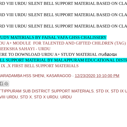
D VIII URDU
SILENT BELL SUPPORT MATERIAL BASED ON CLAS
D VIII URDU
SILENT BELL SUPPORT MATERIAL BASED ON CLAS
D VIII URDU
SILENT BELL SUPPORT MATERIAL BASED ON CLAS
UDY MATERIALS BY FAISAL VAFA GHSS CHALISSERY
DU A+ MODULE FOR TALENTED AND GIFTED CHILDREN (TAG)
REEKSHA SAHAYI - URDU
ERE TO DOWNLOAD URDU A+ STUDY MATERIAL സര്‍മായഃ
ELL SUPPORT MATERIAL BY MALAPPURAM EDUCATIONAL DIST
, IX ,X FIRST BELL SUPPORT MATERIALS
HARADAMBA HSS SHENI, KASARAGOD
-
12/23/2020 10:10:00 PM
TTIPPURAM SUB DISTRICT SUPPORT MATERIALS
,
STD IX
,
STD IX 
VIII URDU
,
STD X
,
STD X URDU
,
URDU
ments:
 Comment