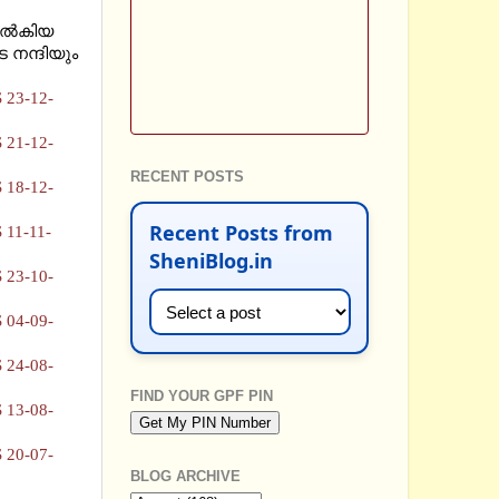
ല്‍കിയ
െ നന്ദിയും
23-12-
21-12-
RECENT POSTS
18-12-
Recent Posts from
11-11-
SheniBlog.in
23-10-
04-09-
24-08-
FIND YOUR GPF PIN
13-08-
20-07-
BLOG ARCHIVE