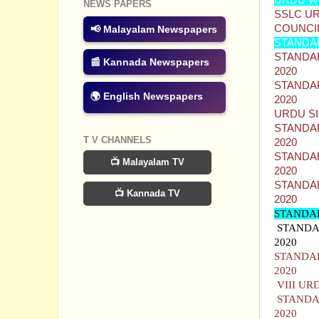
URDU W
NEWS PAPERS
SSLC U
COUNCI
📢 Malayalam Newspapers
STANDAR
STANDAR
📰 Kannada Newspapers
2020
STANDAR
🌍 English Newspapers
2020
URDU SI
STANDAR
T V CHANNELS
2020
STANDAR
📺 Malayalam TV
2020
STANDAR
📺 Kannada TV
2020
STANDAR
STANDAR
2020
STANDAR
2020
VIII UR
STANDAR
2020