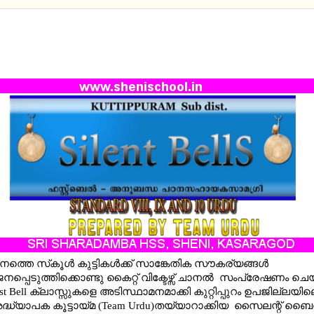
RD VIII, STD IX AND X URDU - SILENT BELL SUPP
IALS BY KUTTIPPURAM SUB DISTRICT(UPDATED 
UPPORT MATERIAL STD 10 BASED ON CLASS 23-1
ത്തെ സ്‌കൂൾ കുട്ടികൾക്ക് സാങ്കേതിക സൗകര്യങ്ങൾ
പ്പെടുത്തിക്കൊണ്ടു കൈറ്റ് വിക്ടേഴ്സ് ചാനല്‍ സംപ്രേഷണം ചെയ
irst Bell ക്ലാസ്സുകളെ അടിസ്ഥാമനമാക്കി കുറ്റിപ്പുറം ഉപജില്ലയി
്ധ്യാപക കൂട്ടായ്‍മ (Team Urdu)തയ്യാറാക്കിയ സൈലന്റ് ബെെല