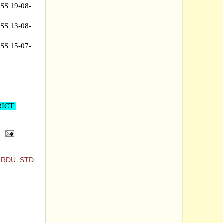
S 19-08-
S 13-08-
S 15-07-
RICT
URDU
,
STD