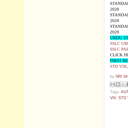
STANDAR
2020
STANDAR
2020
STANDAR
2020
URDU ST
SSLC UR
SSLC PA
CLICK H
FIRST B
STD VIII
by
SRI S
Tags:
KU
VIII
,
STD 
No com
Post a