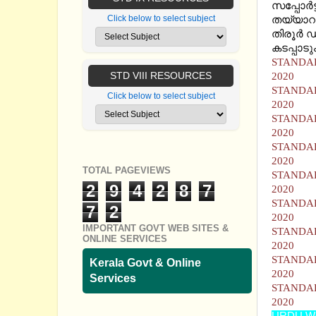
സപ്പോര്‍ട
Click below to select subject
തയ്യാറാ
തിരൂര്‍ 
കടപ്പാടു
STANDAR
STD VIII RESOURCES
2020
STANDAR
Click below to select subject
2020
STANDAR
2020
STANDAR
2020
TOTAL PAGEVIEWS
STANDAR
2
9
4
2
8
7
2020
STANDAR
7
2
2020
IMPORTANT GOVT WEB SITES &
STANDAR
ONLINE SERVICES
2020
STANDAR
Kerala Govt & Online
2020
Services
STANDAR
2020