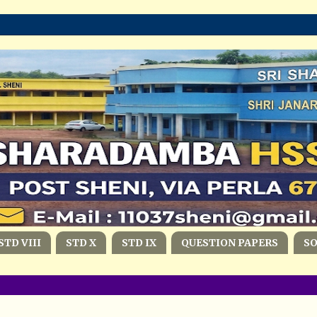
STD VIII
STD X
STD IX
QUESTION PAPERS
S