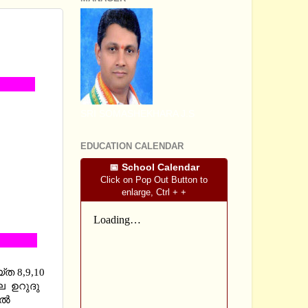
ORT
WITH
2-2020)
SRI SOMASHEKHARA J.S
EDUCATION CALENDAR
📅 School Calendar
Click on Pop Out Button to
enlarge, Ctrl + +
്ത 8,9,10
ലെ ഉറുദു
്‍