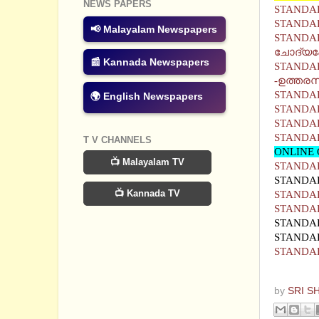
NEWS PAPERS
STANDAR
STANDAR
📢 Malayalam Newspapers
STANDARD
ചോദ്യപേപ
📰 Kannada Newspapers
STANDARD
-ഉത്തര
STANDAR
🌍 English Newspapers
STANDAR
STANDAR
STANDA
T V CHANNELS
ONLINE 
📺 Malayalam TV
STANDAR
STANDAR
📺 Kannada TV
STANDARD
STANDAR
STANDAR
STANDAR
STANDAR
by
SRI S