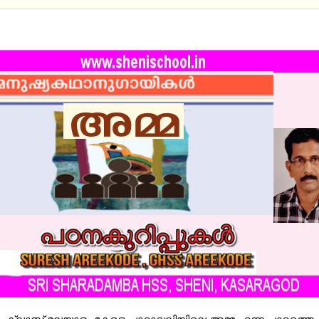
RD IX KERALA PADAVALI -അമ്മ -പഠനകുറിപ്പുകള്‍