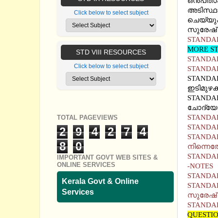
ഒന്‍പതാ
അടിസ്ഥാ
Click below to select subject
ചെയ്യുക
സുരേഷ് 
STANDAR
MORE ST
STD VIII RESOURCES
STANDAR
Click below to select subject
STANDAR
STANDAR
ഇടിമുഴക
STANDAR
ചോദ്യോത
STANDAR
TOTAL PAGEVIEWS
STANDAR
2
9
4
2
7
4
STANDAR
8
0
നിന്നെ
STANDAR
IMPORTANT GOVT WEB SITES &
ONLINE SERVICES
-NOTES
STANDAR
Kerala Govt & Online
STANDAR
Services
സുരേഷ് 
STANDAR
QUESTIO