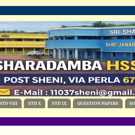
STD VIII
STD X
STD IX
QUESTION PAPERS
S