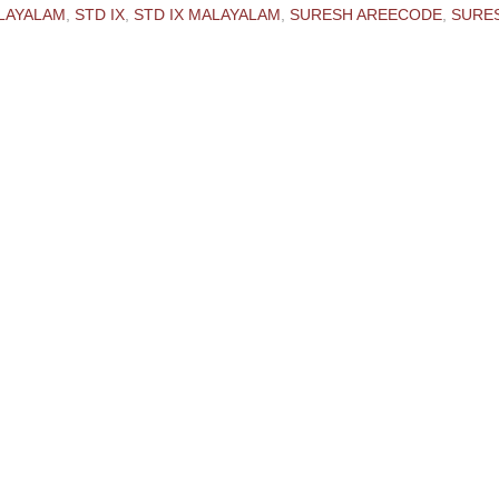
LAYALAM
,
STD IX
,
STD IX MALAYALAM
,
SURESH AREECODE
,
SURES
ments:
 Comment