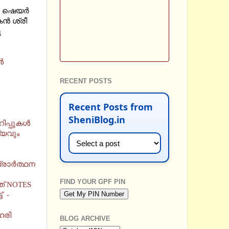
 ഷെയര്‍
്‍ ശ്രീ
ു
‍
RECENT POSTS
Recent Posts from
SheniBlog.in
പ്പുകള്‍
്യവും
രാര്‍ത്ഥന
FIND YOUR GPF PIN
ത് NOTES
് -
ഹരി
BLOG ARCHIVE