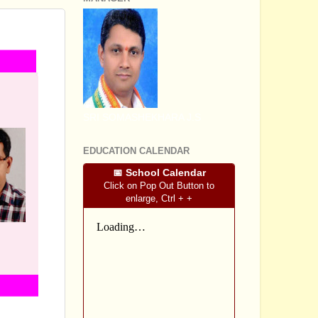
SRI SOMASHEKHARA J.S
EDUCATION CALENDAR
📅 School Calendar
Click on Pop Out Button to
enlarge, Ctrl + +