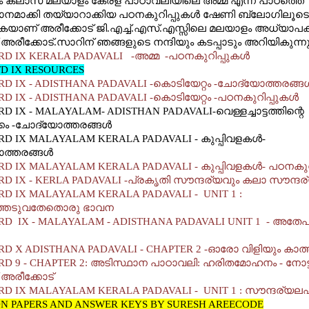
ം ക്ലാസ് മലയാളം കേരള പാഠാവലിയിലെ അമ്മ എന്ന പാഠത്തെ
നമാക്കി തയ്യാറാക്കിയ പഠനകുറിപ്പുകള്‍ ഷേണി ബ്ലോഗിലൂടെ
യാണ് അരീക്കോട് ജി.എച്ച്.എസ്.എസ്സിലെ മലയാളം അധ്യാപകന
അരീക്കോട്.സാറിന് ഞങ്ങളുടെ നന്ദിയും കടപ്പാടും അറിയികുന്ന
D IX KERALA PADAVALI -അമ്മ -പഠനകുറിപ്പുകള്‍
D IX RESOURCES
D IX - ADISTHANA PADAVALI -കൊടിയേറ്റം -ചോദ്യോത്തരങ്ങള്
D IX - ADISTHANA PADAVALI -കൊടിയേറ്റം -പഠനകുറിപ്പുകള്‍
D IX - MALAYALAM- ADISTHAN PADAVALI-വെള്ളച്ചാട്ടത്തിന്റെ
്കം -ചോദ്യോത്തരങ്ങള്‍
D IX MALAYALAM KERALA PADAVALI - കുപ്പിവളകള്‍-
്തരങ്ങള്‍
D IX MALAYALAM KERALA PADAVALI - കുപ്പിവളകള്‍- പഠനകുറി
D IX - KERLA PADAVALI -പ്രകൃതി സൗന്ദര്യവും കലാ സൗന്ദര
D IX MALAYALAM KERALA PADAVALI - UNIT 1 :
ത്തേടുവതേതൊരു ഭാവന
D IX - MALAYALAM - ADISTHANA PADAVALI UNIT 1 - അതേപ്
D X ADISTHANA PADAVALI - CHAPTER 2 -ഓരോ വിളിയും കാത്
D 9 - CHAPTER 2: അടിസ്ഥാന പാഠാവലി: ഹരിതമോഹനം - നോട്ട
അരീക്കോട്
D IX MALAYALAM KERALA PADAVALI - UNIT 1 : സൗന്ദര്യല
N PAPERS AND ANSWER KEYS BY SURESH AREECODE