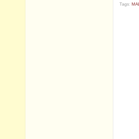
Tags:
MA
No com
Post a