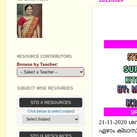
STANDARD 
SUPPORTIN
VICTERS
GEETHA B R
RESOURCE CONTRIBUTORS
Browse by Teacher:
SUBJECT WISE RESOURCES
STD X RESOURCES
Click below to select subject
21-11-2020 
ഏഴാം ക്ലാസ
STD IX RESOURCES