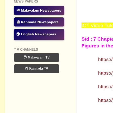
NEWS PAPERS
ചെയ്ത ഏഴാം
📢 Malayalam Newspapers
കമ്പ്യൂട്ടറ
വീഡിയോകൾ ത
📰 Kannada Newspapers
ICT Video Tuto
🌍 English Newspapers
Std : 7 Chapt
Figures in t
T V CHANNELS
📺 Malayalam TV
Part 1 :
https:
📺 Kannada TV
Part 2 :
https:
Part 3 :
https:
Part 4 :
https: