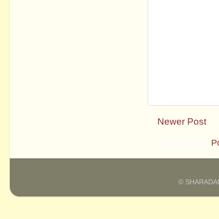
Newer Post
Subscribe to:
P
© SHARADAM