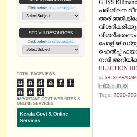
GHSS Kilimano
Click below to select subject
പരിശീലന വീഡി
അരിഞ്ഞികികേ
വിശദീകരിക്ക
STD VIII RESOURCES
വിശദീകരണം
Click below to select subject
പോളിങ് ഡ്യൂട്
ഹെല്‍പ്പ് ഫയ
നന്ദി അറിയിക്ക
ELECTION HE
TOTAL PAGEVIEWS
by
SRI SHARADAM
u
n
d
e
f
i
n
e
d
Tags:
2020-202
IMPORTANT GOVT WEB SITES &
ONLINE SERVICES
No commen
Kerala Govt & Online
Services
Post a Com