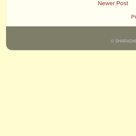
Newer Post
Subscribe to:
P
© SHARADAM