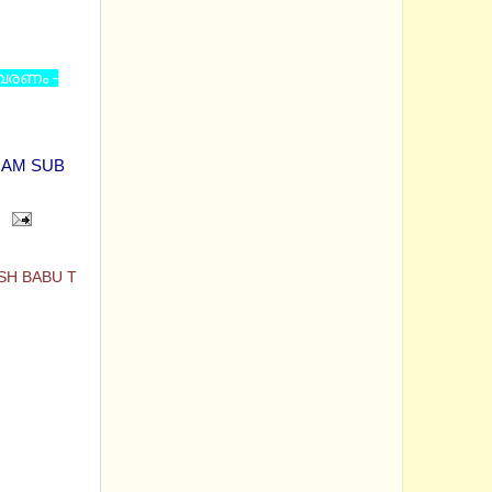
ിവരണം -
RAM SUB
SH BABU T