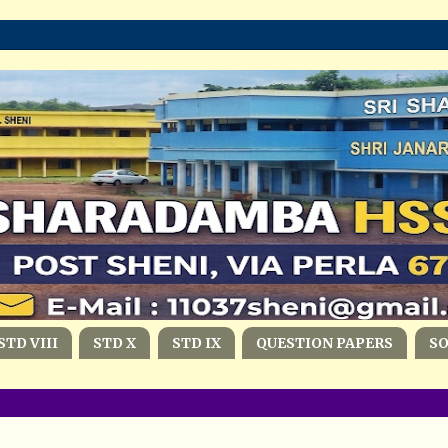
STD VIII
STD X
STD IX
QUESTION PAPERS
S