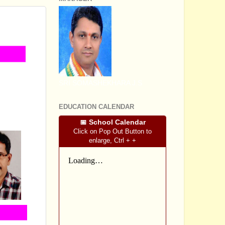
SRI SOMASHEKHARA J.S
EDUCATION CALENDAR
📅 School Calendar
Click on Pop Out Button to
enlarge, Ctrl + +