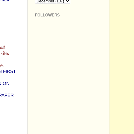
 -
FOLLOWERS
ള്‍
ൂചിക
ിക
N FIRST
D ON
 PAPER