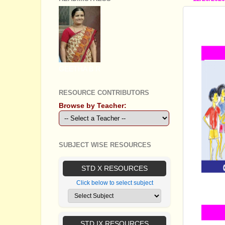
STANDA
പഠനകുറ
GEETHA B R
RESOURCE CONTRIBUTORS
Browse by Teacher:
SUBJECT WISE RESOURCES
STD X RESOURCES
Click below to select subject
STD IX RESOURCES