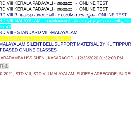
D VIII KERALA PADAVALI - അമ്മമ്മ - ONLINE TEST
D VIII KERALA PADAVALI - അമ്മമ്മ - ONLINE TEST
D VIII B- കേരള പാഠാവലി - സാന്ദ്ര സൗഹൃദം - ONLINE TEST
D VIII MALAYALAM - ഓണ്‍ലൈന്‍ ക്ലാസുകളുടെ സംക്ഷിപ്ത വ
്നന്‍
D VIII - STANDARD VIII -MALAYALAM
EETS BY KUTTIPURAM SUB DIST
I MALAYALAM SILENT BELL SUPPORT MATERIAL BY KUTTIPPU
T BASED ONLINE CLASSES
HARADAMBA HSS SHENI, KASARAGOD
-
12/26/2020 01:32:00 PM
0-2021
,
STD VIII
,
STD VIII MALAYALAM
,
SURESH AREECODE
,
SURE
ments:
 Comment