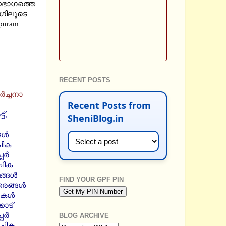
ാഠഭാഗത്തെ
ോഗിലൂടെ
puram
RECENT POSTS
‍ച്ചനാ
Recent Posts from
്,
SheniBlog.in
ള്‍
ചിക
ര്‍
ചിക
്ങള്‍
FIND YOUR GPF PIN
രങ്ങള്‍
കള്‍
കോട്
ര്‍
BLOG ARCHIVE
ൂചിക