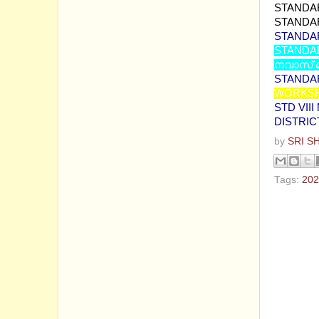
STANDAR
STANDAR
STANDAR
STANDAR
നവാസ് മന
STANDAR
WORKSH
STD VII
DISTRIC
by
SRI S
Tags:
202
No com
Post a