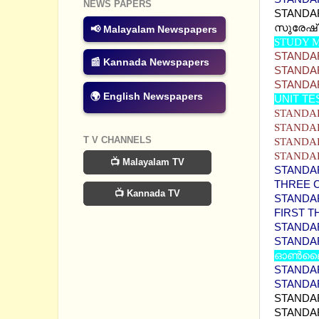
NEWS PAPERS
STANDAR
സുരേഷ് 
📢 Malayalam Newspapers
STUDY M
STANDAR
📰 Kannada Newspapers
STANDARD
STANDARD
🌍 English Newspapers
UNIT TE
STANDAR
STANDAR
T V CHANNELS
STANDARD
STANDAR
📺 Malayalam TV
STANDAR
THREE 
📺 Kannada TV
STANDAR
FIRST 
STANDAR
STANDAR
ഓണ്‍ലൈ
STANDARD
STANDAR
STANDAR
STANDAR