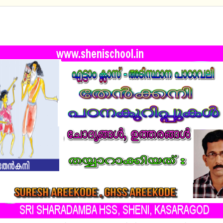
RD VIII -അടിസ്ഥാന പാഠാവലി - തേന്‍ക്കനി -
ിപ്പുകള്‍ +ചോദ്യോത്തരങ്ങള്‍