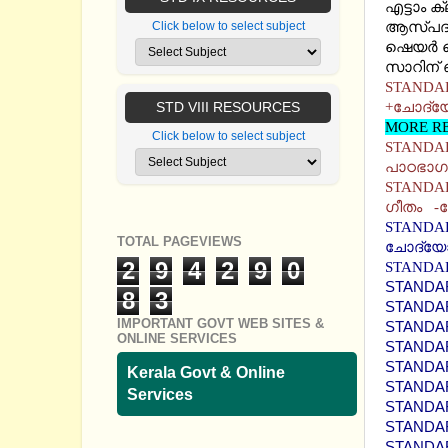
എട്ടാം 
ആസ്പദമാ
Click below to select subject
ഷെയര്‍ 
സാറിന് ഞ
STANDAR
+ചോദ്യോ
STD VIII RESOURCES
MORE RE
Click below to select subject
STANDARD
പാഠഭാഗത
STANDARD
ഗീതം -ന
STANDARD
TOTAL PAGEVIEWS
ചോദ്യോത
2
9
4
2
9
0
STANDAR
STANDAR
8
3
STANDAR
IMPORTANT GOVT WEB SITES &
STANDAR
ONLINE SERVICES
STANDAR
STANDAR
Kerala Govt & Online
STANDARD
Services
STANDAR
STANDAR
STANDAR