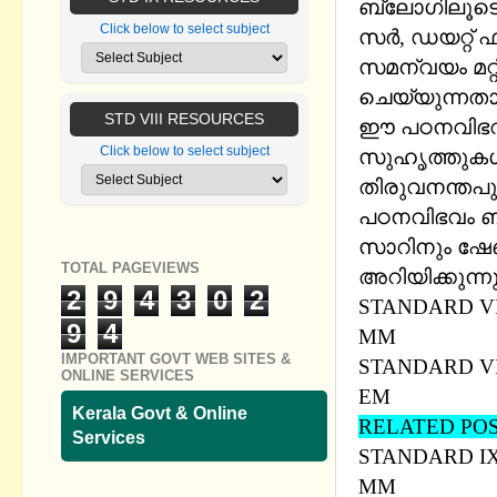
ബ്ലോഗിലൂടെ
Click below to select subject
സര്‍, ഡയറ്റ് ഫ
സമന്വയം മറ്റീറ
ചെയ്യുന്നതായ
STD VIII RESOURCES
ഈ പഠനവിഭവങ
Click below to select subject
സുഹൃത്തുകള്
‍തിരുവനന്തപു
പഠനവിഭവം ബ്
സാറിനും ഷേണി
TOTAL PAGEVIEWS
അറിയിക്കുന്ന
2
9
4
3
0
2
STANDARD VI
9
4
MM
IMPORTANT GOVT WEB SITES &
STANDARD VI
ONLINE SERVICES
EM
Kerala Govt & Online
RELATED PO
Services
STANDARD I
MM