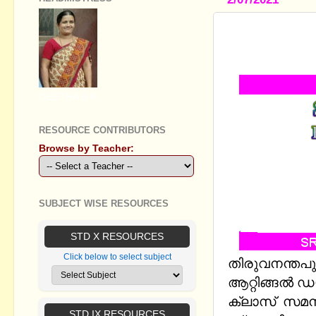
STANDARD 
MATERIAL 
GEETHA B R
RESOURCE CONTRIBUTORS
Browse by Teacher:
SUBJECT WISE RESOURCES
STD X RESOURCES
Click below to select subject
തിരുവനന്തപു
ആറ്റിങ്ങൽ ഡയ
ക്ലാസ് സമ
STD IX RESOURCES