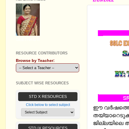
SSLC EXAM
THIRUVANT
GEETHA B R
RESOURCE CONTRIBUTORS
Browse by Teacher:
SUBJECT WISE RESOURCES
STD X RESOURCES
Click below to select subject
ഈ വര്‍ഷത്തെ
തയ്യാറെടുക്ക
ജില്ലയിലെ അ
STD IX RESOURCES