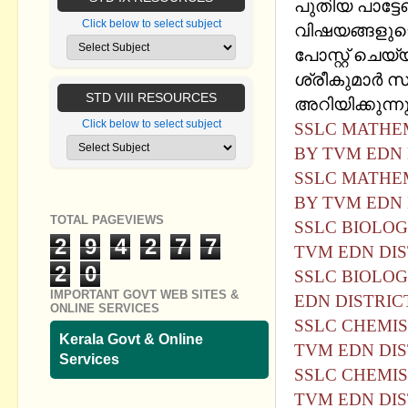
പുതിയ പാട്ട
Click below to select subject
വിഷയങ്ങളുടെ
പോസ്റ്റ് ചെ
ശ്രീകുമാര്‍ 
STD VIII RESOURCES
അറിയിക്കുന്നു
Click below to select subject
SSLC MATHEM
BY TVM EDN 
SSLC MATHEM
BY TVM EDN 
TOTAL PAGEVIEWS
SSLC BIOLOG
2
9
4
2
7
7
TVM EDN DIS
2
0
SSLC BIOLOG
IMPORTANT GOVT WEB SITES &
EDN DISTRIC
ONLINE SERVICES
SSLC CHEMIS
Kerala Govt & Online
TVM EDN DIS
Services
SSLC CHEMIS
TVM EDN DIS