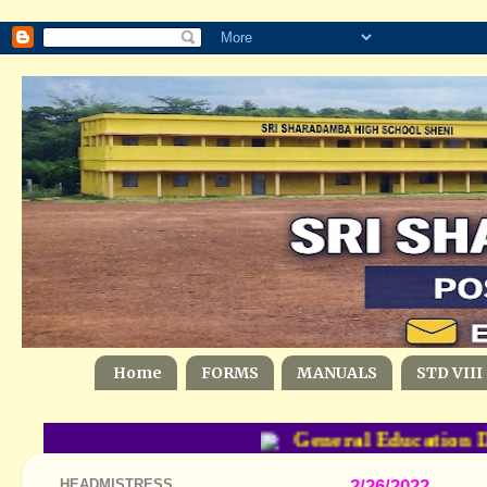
Home
FORMS
MANUALS
STD VIII
General Education Depa
HEADMISTRESS
2/26/2022