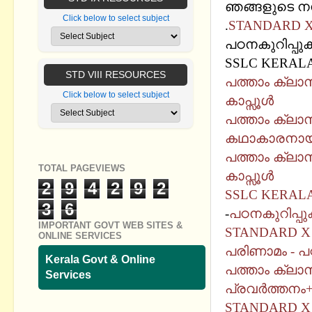
ഞങ്ങളുടെ നന്
Click below to select subject
.
STANDARD X
പഠനകുറിപ്പുക
SSLC KERALA
STD VIII RESOURCES
പത്താം ക്ലാസ
Click below to select subject
കാപ്സൂള്‍
പത്താം ക്ലാസ
കഥാകാരനായ 
പത്താം ക്ലാസ്
TOTAL PAGEVIEWS
കാപ്സൂള്‍
2
9
4
2
9
2
SSLC KERALA
3
6
-
പഠനകുറിപ്പു
IMPORTANT GOVT WEB SITES &
STANDARD X -
ONLINE SERVICES
പരിണാമം - പഠ
Kerala Govt & Online
പത്താം ക്ലാസ
Services
പ്രവര്‍ത്തനം
STANDARD X -