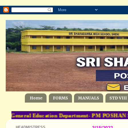
Home
FORMS
MANUALS
STD VIII
General Education Department- PM POSHAN Sche
HEADMISTRESS
3/15/2022