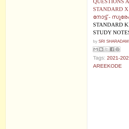
QUESTIONS 
STANDARD X
നോട്ട് - സുര
STANDARD KE
STUDY NOTE
by
SRI SHARADAM
Tags:
2021-202
AREEKODE
No commen
Post a Com