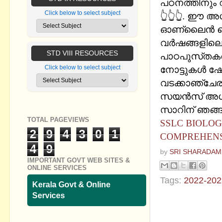
പഠനത്തിനും വ
Click below to select subject
👆👆👆. ഈ അ
ഓണ്ലൈൻ സെൽഫ
വർഷങ്ങളിലെ
STD VIII RESOURCES
പാഠപുസ്‌തകത
Click below to select subject
നോട്ടുകൾ ഷേ
വടക്കാഞ്ചേരി
സയൻസ് അധ്
സാറിന് ഞങ്ങള
TOTAL PAGEVIEWS
SSLC BIOLOGY
2
9
4
3
0
1
COMPREHENS
4
9
by
SRI SHARADAM
IMPORTANT GOVT WEB SITES &
ONLINE SERVICES
Tags:
2022-202
Kerala Govt & Online
Services
No commen