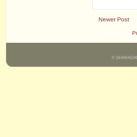
Newer Post
Subscribe to:
P
© SHARADAM