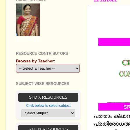
SSLC BIOLO
COMPREHEN
WORKSHE
GEETHA B R
RESOURCE CONTRIBUTORS
Browse by Teacher:
SUBJECT WISE RESOURCES
STD X RESOURCES
Click below to select subject
പത്താം ക്ല
പ്രതിരോധത്തി
STD IX RESOURCES