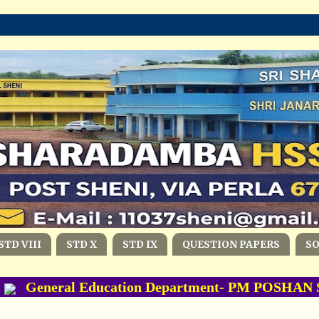
STD VIII
STD X
STD IX
QUESTION PAPERS
S
General Education Department- PM POSHAN Sche