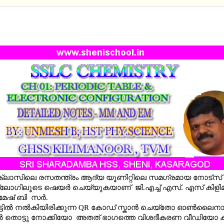
HEMISTRY - CHAPTER 01 : PERIODIC TABLE AND
RONIC CONFIGURATION -DETAILED NOTES- MM A
ക്ലാസിലെ രസതന്ത്രം ആദ്യ യൂണിറ്റിലെ സമഗ്രമായ നോട്സ
 ബ്ലോഗിലൂടെ ഷെയര്‍ ചെയ്യുകയാണ് ജി.എച്ച് എസ്. എസ് കിളി
‍മേഷ് ബി സര്‍.
ില്‍ നല്‍കിയിരിക്കുന്ന QR കോഡ് സ്കാൻ ചെയ്തോ ഓൺലൈന
തൊട്ടു നോക്കിയോ അതത് ഭാഗത്തെ വിശദീകരണ വീഡിയോ 