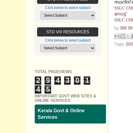
സാറിന് ഞ
SSLC CH
Click below to select subject
നോട്ട്
SSLC CHEM
by
SRI S
STD VIII RESOURCES
Click below to select subject
Tags:
202
No com
Post a
TOTAL PAGEVIEWS
2
9
4
3
0
1
4
5
IMPORTANT GOVT WEB SITES &
ONLINE SERVICES
Kerala Govt & Online
Services