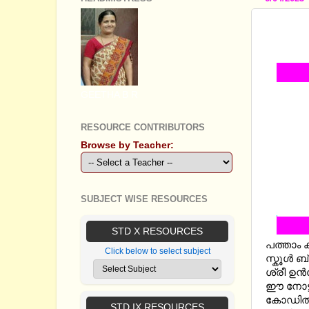
SSLC C
ELECT
GEETHA B R
RESOURCE CONTRIBUTORS
Browse by Teacher:
SUBJECT WISE RESOURCES
STD X RESOURCES
പത്താം 
Click below to select subject
സ്കൂള്‍
ശ്രീ ഉന്
ഈ നോട്ട
കോഡിൽ 
STD IX RESOURCES