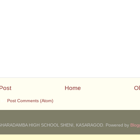
Post
Home
Ol
 to:
Post Comments (Atom)
SHARADAMBA HIGH SCHOOL SHENI, KASARAGOD. Powered by
Blog