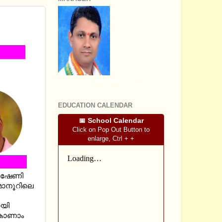
ND EM
SRI SOMASHEKHARA J.S
EDUCATION CALENDAR
📅 School Calendar
Click on Pop Out Button to
enlarge, Ctrl + +
് ഷേണി
മാനൂറിലെ
ായി
കാണാം