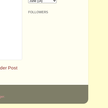
FOLLOWERS
der Post
ger
.