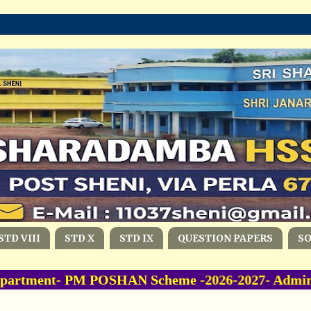
STD VIII
STD X
STD IX
QUESTION PAPERS
S
artment- PM POSHAN Scheme -2026-2027- Administ