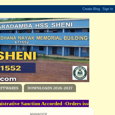
OFTWARES
DOWNLOADS 2026-2027
rative Sanction Accorded -Orders issued...Orde
MANAGER