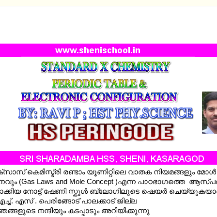
CHEMISTRY CHAPTER 02: GAS LAWS AND MOLE C
 -MM AND EM
ക്സാസ് കെമിസ്ട്രി രണ്ടാം യൂണിറ്റിലെ വാതക നിയമങ്ങളും മോള്‍
നവും (
Gas Laws and Mole Concept )
എന്ന പാഠഭാഗത്തെ ആസ്പദമ
ക്കിയ നോട്ട് ഷേണി സ്കൂള്‍ ബ്ലോഗിലൂടെ ഷെയര്‍ ചെയ്യുകയാ
എച്ച്. എസ് . പെരിങ്ങോട് പാലക്കാട് ജില്ല
ങ്ങളുടെ നന്ദിയും കടപ്പാടും അറിയിക്കുന്നു