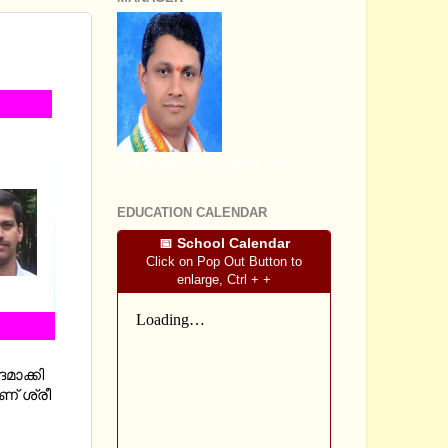
ONCEPT
SRI SOMASHEKHARA J.S
EDUCATION CALENDAR
📅 School Calendar
Click on Pop Out Button to
enlarge, Ctrl + +
ാക്കി
ണ് ശ്രീ