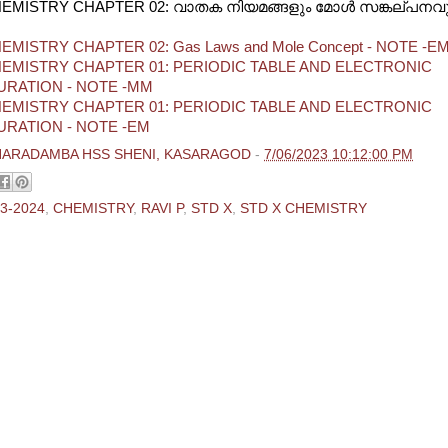
HEMISTRY CHAPTER 02:
വാതക നിയമങ്ങളും മോള്‍ സങ്കല്പനവ
EMISTRY CHAPTER 02: Gas Laws and Mole Concept - NOTE -E
EMISTRY CHAPTER 01: PERIODIC TABLE AND ELECTRONIC
RATION - NOTE -MM
EMISTRY CHAPTER 01: PERIODIC TABLE AND ELECTRONIC
RATION - NOTE -EM
HARADAMBA HSS SHENI, KASARAGOD
-
7/06/2023 10:12:00 PM
3-2024
,
CHEMISTRY
,
RAVI P
,
STD X
,
STD X CHEMISTRY
ments:
 Comment