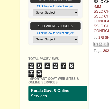
SSLC C
-MM
Click below to select subject
SSLC CH
SSLC CH
CONFIGU
SSLC CH
STD VIII RESOURCES
CONFIGU
Click below to select subject
by
SRI S
Tags:
202
TOTAL PAGEVIEWS
No com
2
9
4
2
7
6
Post a
7
3
IMPORTANT GOVT WEB SITES &
ONLINE SERVICES
Kerala Govt & Online
Services