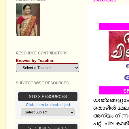
അന്യം നിന്
GEETHA B R
RESOURCE CONTRIBUTORS
Browse by Teacher:
SUBJECT WISE RESOURCES
STD X RESOURCES
യന്ത്രങ്ങളു
Click below to select subject
തൊഴിൽ മേഖലയെ
അന്യം നിന
പറ്റി ചില കാ
STD IX RESOURCES