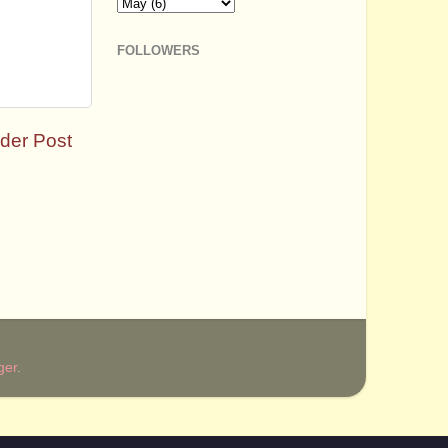
FOLLOWERS
der Post
ger
.