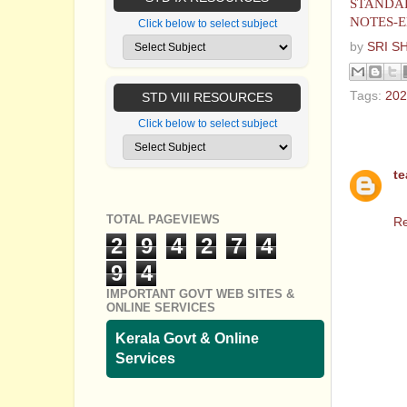
STANDAR
NOTES-
Click below to select subject
by
SRI S
Tags:
202
STD VIII RESOURCES
Click below to select subject
1 comm
te
Un
TOTAL PAGEVIEWS
Re
2
9
4
2
7
4
9
4
IMPORTANT GOVT WEB SITES &
ONLINE SERVICES
Kerala Govt & Online
Services