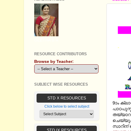
STANDA
THE W
GEETHA B R
RESOURCE CONTRIBUTORS
Browse by Teacher:
SUBJECT WISE RESOURCES
STD X RESOURCES
9ാം ക്ലാ
Click below to select subject
പാഠപുസ്
തയ്യാറാ
ചെയ്യുക
സാറിന് ഞ
STD IX RESOURCES