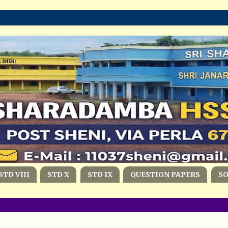
STD VIII
STD X
STD IX
QUESTION PAPERS
S