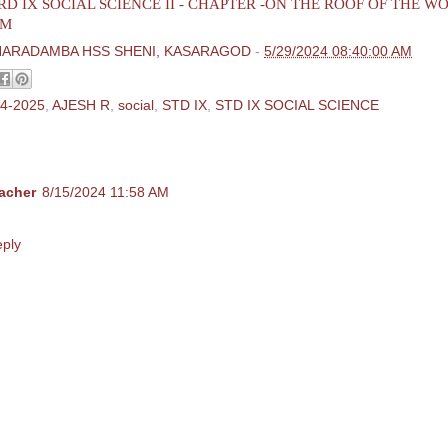
D IX SOCIAL SCIENCE II - CHAPTER -ON THE ROOF OF THE WO
EM
HARADAMBA HSS SHENI, KASARAGOD
-
5/29/2024 08:40:00 AM
4-2025
,
AJESH R
,
social
,
STD IX
,
STD IX SOCIAL SCIENCE
ent:
acher
8/15/2024 11:58 AM
it 2
ply