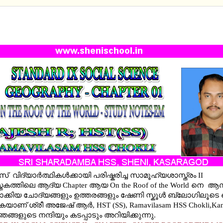
RD IX SOCIAL SCIENCE II - CHAPTER -ON THE R
ORLD - NOTES-EM
സ് വിദ്യാർത്ഥികൾക്കായി പരിഷ്കരിച്ച സാമൂഹ്യശാസ്ത്രം II
തകത്തിലെ ആദ്യ Chapter ആയ On the Roof of the World നെ ആസ
ക്കിയ ചോദ്യങ്ങളും ഉത്തരങ്ങളും ഷേണി സ്കൂള്‍ ബ്ലോഗിലൂട
യാണ് ശ്രീ അജേഷ് ആർ, HST (SS), Ramavilasam HSS Chokli,Kan
ങ്ങളുടെ നന്ദിയും കടപ്പാടും അറിയിക്കുന്നു.