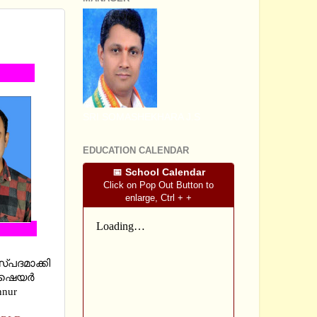
OOF OF
SRI SOMASHEKHARA J.S
EDUCATION CALENDAR
📅 School Calendar
Click on Pop Out Button to
enlarge, Ctrl + +
്പദമാക്കി
െ ഷെയർ
nur