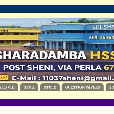
STD VIII
STD X
STD IX
QUESTION PAPERS
S