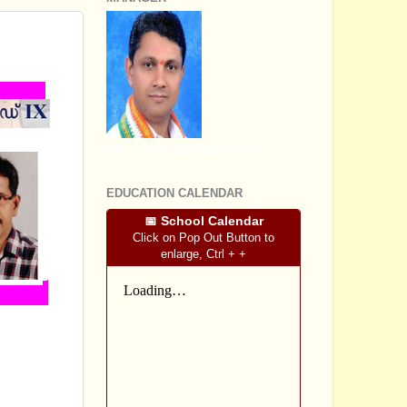
SRI SOMASHEKHARA J.S
EDUCATION CALENDAR
📅 School Calendar
Click on Pop Out Button to
enlarge, Ctrl + +
ാനമാക്കി
ശ്രീ