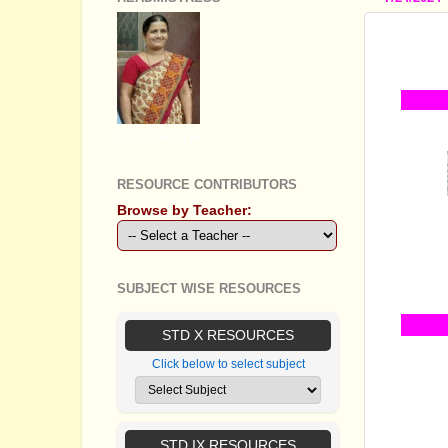
STANDA
മണല്‍ക്
GEETHA B R
RESOURCE CONTRIBUTORS
Browse by Teacher:
SUBJECT WISE RESOURCES
STD X RESOURCES
ഒന്‍പതാ
Click below to select subject
യൂണിറ്റ
തയ്യാറാ
ചെയ്യുക
സുരേഷ് 
STD IX RESOURCES