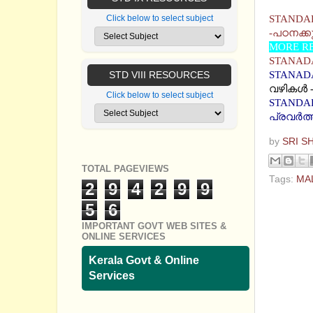
സാറിന് ഞ
STANDAR
Click below to select subject
-പഠനക്കു
MORE RE
STANADA
STANADA
STD VIII RESOURCES
വഴികള്‍ 
Click below to select subject
STANDAR
പ്രവര്‍
by
SRI S
TOTAL PAGEVIEWS
Tags:
MA
2
9
4
2
9
9
No com
5
6
IMPORTANT GOVT WEB SITES &
Post a
ONLINE SERVICES
Kerala Govt & Online
Services