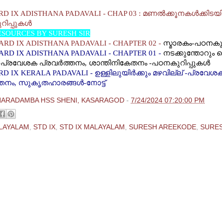
ങ്ങളുടെ നന്ദിയും കടപ്പാടും അറിയിക്കുന്നു
D IX ADISTHANA PADAVALI - CHAP 03 :
മണല്‍ക്കൂനകള്‍ക്കിടയ
റിപ്പുകള്‍
SOURCES BY SURESH SIR
RD IX ADISTHANA PADAVALI - CHAPTER 02 -
സ്മാരകം-
പഠനകുറി
RD IX ADISTHANA PADAVALI - CHAPTER 01 -
നടക്കുന്തോറും 
-
പ്രവേശക പ്രവര്‍ത്തനം, ശാന്തിനികേതനം -പഠനകുറിപ്പുകള്‍
D IX KERALA PADAVALI - ഉള്ളിലുയിര്‍ക്കും മഴവില്ല് -പ്രവേശ
ത്തനം, സുകൃതഹാരങ്ങള്‍-നോട്ട്
HARADAMBA HSS SHENI, KASARAGOD
-
7/24/2024 07:20:00 PM
LAYALAM
,
STD IX
,
STD IX MALAYALAM
,
SURESH AREEKODE
,
SURES
ments:
 Comment