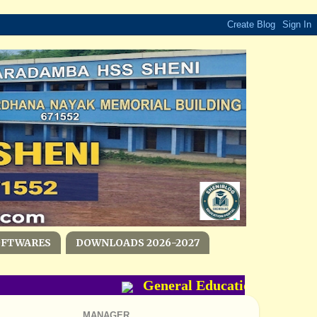
OFTWARES
DOWNLOADS 2026-2027
General Education Departmen
MANAGER