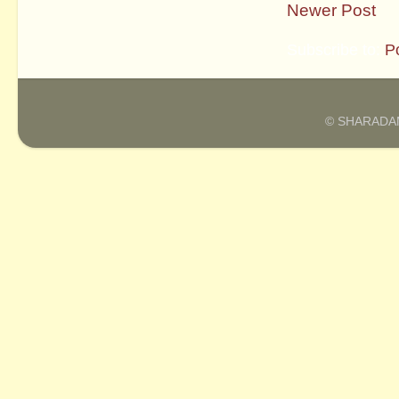
Newer Post
Subscribe to:
P
© SHARADAM