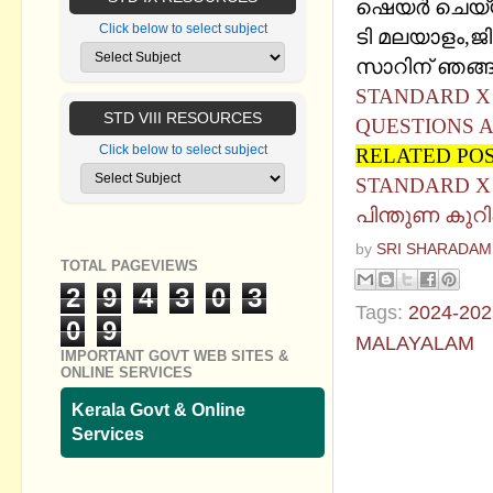
ഷെയര്‍ ചെയ്
Click below to select subject
ടി മലയാളം,ജി
സാറിന് ഞങ്ങള
STANDARD X 
STD VIII RESOURCES
QUESTIONS 
Click below to select subject
RELATED PO
STANDARD X 
പിന്തുണ കുറിപ
by
SRI SHARADAM
TOTAL PAGEVIEWS
2
9
4
3
0
3
Tags:
2024-202
0
9
MALAYALAM
IMPORTANT GOVT WEB SITES &
ONLINE SERVICES
No commen
Kerala Govt & Online
Services
Post a Com