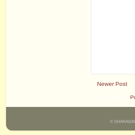
Newer Post
Subscribe to:
P
© SHARADAM