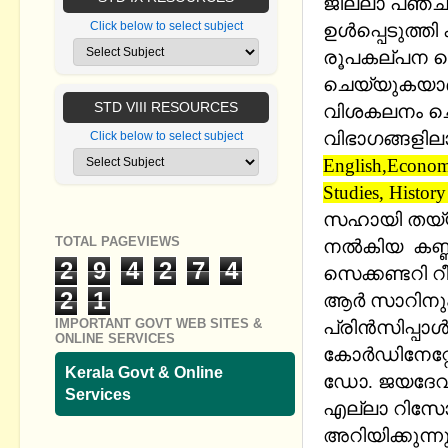
ജില്ലാ പഞ്ചാ
Click below to select subject
ഉള്‍പ്പെടുത്
രൂപകല്പന ചെയ
ചെയ്യുകയാണ്.
STD VIII RESOURCES
വിശകലനം ചെയ്
വിഭാഗങ്ങളില
Click below to select subject
English,Econom
Studies, Histor
സഹായി തയ്യറ
TOTAL PAGEVIEWS
നല്‍കിയ കണ്ണ
2
9
4
2
7
4
സെക്കണ്ടറി റീ
2
1
ആര്‍ സാറിനും
IMPORTANT GOVT WEB SITES &
പ്രിന്‍സിപ്പാ
ONLINE SERVICES
കോര്‍ഡിനേറ്റ
Kerala Govt & Online
ഡോ. ജയദേവന്
Services
എല്ലാ റിസോഴ്
അറിയിക്കുന്നു