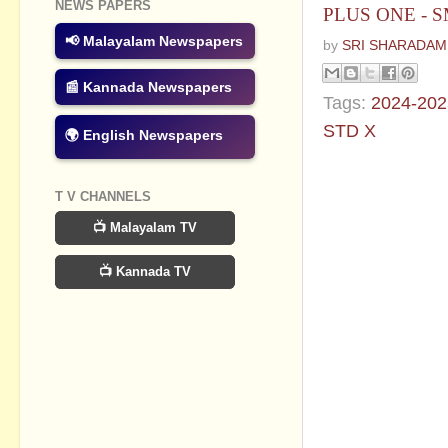
NEWS PAPERS
PLUS ONE - 
📢 Malayalam Newspapers
by
SRI SHARADAM
📰 Kannada Newspapers
Tags:
2024-202
STD X
🌍 English Newspapers
No commen
T V CHANNELS
Post a Com
📺 Malayalam TV
📺 Kannada TV