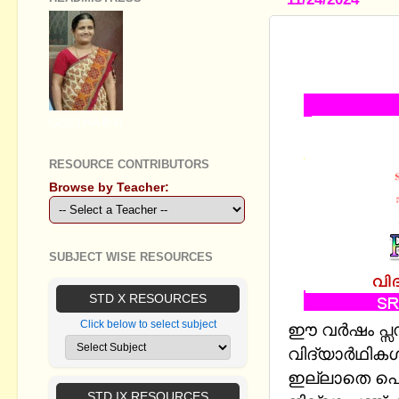
PLUS ONE -
FILE (SCI
GEETHA B R
RESOURCE CONTRIBUTORS
Browse by Teacher:
SUBJECT WISE RESOURCES
STD X RESOURCES
Click below to select subject
ഈ വര്‍ഷം പ്സസ
വിദ്യാര്‍ഥി
ഇല്ലാതെ പൊത
STD IX RESOURCES