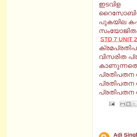
ഇടവിള
റൈസോബി
പുകയില ക
സംയോജിത
STD 7 UNIT 
ക്രമപ്രതി
വിസരിത പ്
കാണുന്നതെ
പ്രതിപതന ന
പ്രതിപതന ന
പ്രതിപതന ന
4 comments
Adi Sing