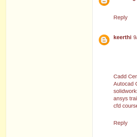
This com
Reply
keerthi
9
There is 
really hel
us .Thank
Cadd Cen
Autocad 
solidwork
ansys tra
cfd cours
Reply