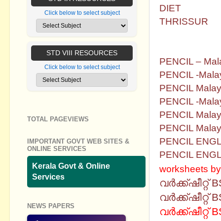
DIET
Click below to select subject
THRISSUR
8.PENCIL TR
MALAPPUR
STD VIII RESOURCES
PENCIL – Mal
Click below to select subject
PENCIL -Malay
PENCIL Malay
PENCIL -Malaya
PENCIL Malay
TOTAL PAGEVIEWS
PENCIL Malay
PENCIL ENGL
IMPORTANT GOVT WEB SITES &
ONLINE SERVICES
PENCIL ENGL
Kerala Govt & Online
worksheets b
Services
വർക്ക്ഷീറ്റ് 
വർക്ക്ഷീറ്റ് 
NEWS PAPERS
വർക്ക്ഷീറ്റ് 