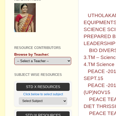
STD VII
1.
UTHOLAKAM
EQUIPMENTS
SCIENCE SCI
PREPARED B
GEETHA B R
LEADERSHIP
RESOURCE CONTRIBUTORS
2.
BIO DIVE
Browse by Teacher:
3.TM – Science
4.TM Science 
5.
PEACE -20
SUBJECT WISE RESOURCES
SEPT.15
6.
PEACE -20
STD X RESOURCES
(UP)NOV15
Click below to select subject
7.
PEACE TEA
DIET THRIS
8.
PEACE TEA
STD IX RESOURCES