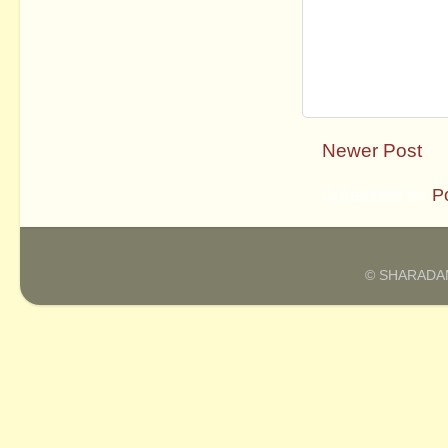
Newer Post
Subscribe to:
P
© SHARADAM