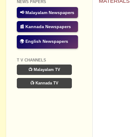
MATERIALS
NEWS PAPERS
📢 Malayalam Newspapers
No commen
📰 Kannada Newspapers
Post a Com
🌍 English Newspapers
T V CHANNELS
📺 Malayalam TV
📺 Kannada TV