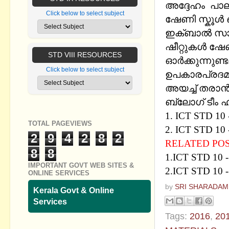
അദ്ദേഹം പാല
Click below to select subject
ഷേണി സ്കൂള്‍
ഇക്‌ബാല്‍ സാര
ഷീറ്റുകള്‍ ഷേ
STD VIII RESOURCES
ഓര്‍ക്കുന്നുണ
Click below to select subject
ഉപകാരപ്രദമായ
അയച്ച് തരാന്‍
ബ്ലോഗ് ടീം ഹ
1.
ICT STD 1
TOTAL PAGEVIEWS
2.
ICT STD 10
2
9
4
2
8
2
RELATED PO
8
8
1.ICT STD 1
IMPORTANT GOVT WEB SITES &
2.ICT STD 1
ONLINE SERVICES
by
SRI SHARADAM
Kerala Govt & Online
Services
Tags:
2016
,
20