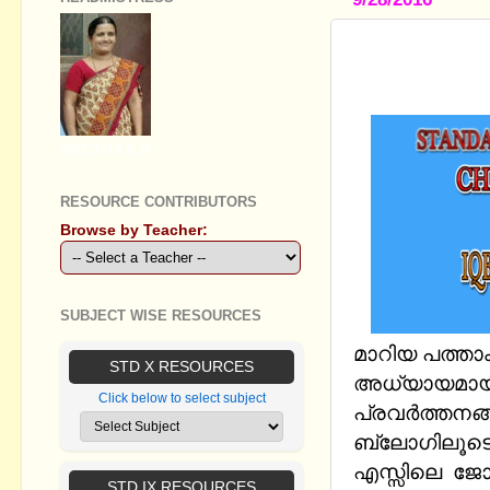
ICT STAND
- WORKSHE
GEETHA B R
RESOURCE CONTRIBUTORS
Browse by Teacher:
SUBJECT WISE RESOURCES
മാറിയ പത്താ
STD X RESOURCES
അധ്യായമായ പ
Click below to select subject
പ്രവര്‍ത്തനങ്
ബ്ലോഗിലൂടെ പ
എസ്സിലെ ജോയി
STD IX RESOURCES