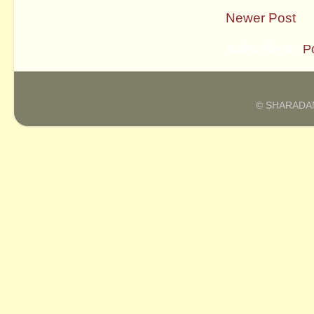
Newer Post
Subscribe to:
P
© SHARADAM