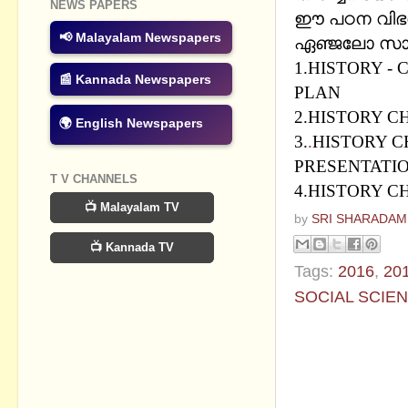
NEWS PAPERS
ഈ പഠന വിഭവങ
📢 Malayalam Newspapers
ഏഞ്ജലോ സാറിന
1.
HISTORY - 
📰 Kannada Newspapers
PLAN
2.
HISTORY C
🌍 English Newspapers
3.
.
HISTORY C
PRESENTATI
T V CHANNELS
4.
HISTORY CH
📺 Malayalam TV
by
SRI SHARADAM
📺 Kannada TV
Tags:
2016
,
20
SOCIAL SCIE
No commen
Post a Com