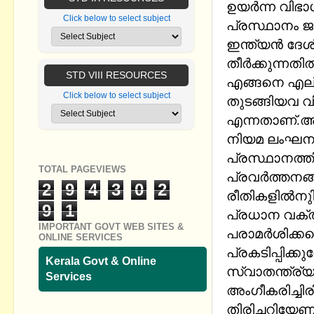
ഉയര്‍ന്ന വിഭാ
Click below to select subject
പ്രസ്ഥാനം 
ഇന്ത്യന്‍ ദേ
തീര്‍ക്കുന്നത
STD VIII RESOURCES
എങ്ങനെ ​എല്ല
Click below to select subject
തുടങ്ങിയവ 
എന്നതാണ്.അഹ
നിയമ ലംഘനം
പ്രസ്ഥാനത്തി
TOTAL PAGEVIEWS
പ്രവര്‍ത്തനങ്
2
9
4
3
0
2
രീതികളില്‍നു
9
1
പ്രധാന വക്ത
IMPORTANT GOVT WEB SITES &
പരാമര്‍ശിക്കപ
ONLINE SERVICES
പ്രകടിപ്പിക്ക
Kerala Govt & Online
സ്വാതന്ത്ര്യ
Services
അംഗീകരിച്ചിരി
തിരിച്ചറിയേണ