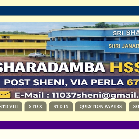
STD VIII
STD X
STD IX
QUESTION PAPERS
S