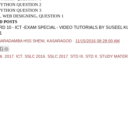
 PYTHON QUESTION 2
 PYTHON QUESTION 3
0 , WEB DESIGNING, QUESTION 1
D POSTS
D 10 - ICT -EXAM SPECIAL - VIDEO TUTORIALS BY SUSEEL 
1
HARADAMBA HSS SHENI, KASARAGOD
-
11/15/2016 08:28:00 AM
6
,
2017
,
ICT
,
SSLC 2016
,
SSLC 2017
,
STD IX
,
STD X
,
STUDY MATER
ments:
 Comment