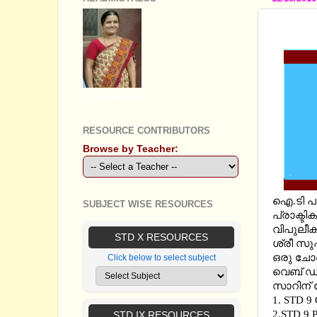
IT MID
GEETHA B R
RESOURCE CONTRIBUTORS
Browse by Teacher:
ഐ.ടി പര
SUBJECT WISE RESOURCES
പ്രാക്ടി
വിപുലീക
STD X RESOURCES
ശ്രീ സുഷ
ഒരു ചോദ
Click below to select subject
വെബ് ഡിസ
സാറിന് ഷ
1.
STD 9
2.
STD 9
STD IX RESOURCES