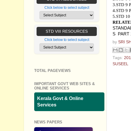
3.
STD 9
Click below to select subject
4.
STD 9
5
.STD 1
RELATE
STANDAR
STD VIII RESOURCES
S PART 
Click below to select subject
by
SRI S
Tags:
201
SUSEEL
TOTAL PAGEVIEWS
No com
IMPORTANT GOVT WEB SITES &
Post a
ONLINE SERVICES
Kerala Govt & Online
Services
NEWS PAPERS