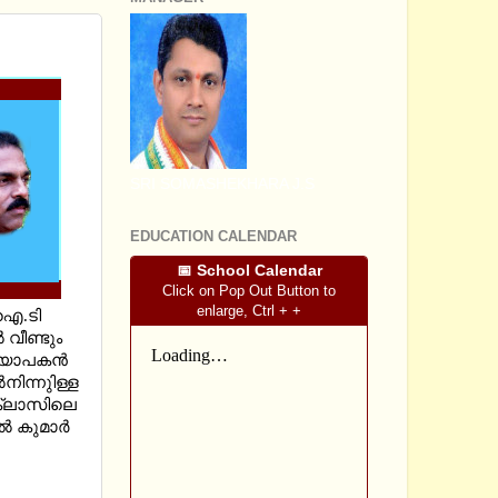
T II
SRI SOMASHEKHARA J.S
EDUCATION CALENDAR
📅 School Calendar
Click on Pop Out Button to
enlarge, Ctrl + +
 ഐ.ടി
 വീണ്ടും
്യാപകന്‍
നിന്നുിള്ള
 ക്ലാസിലെ
‍ കുമാര്‍