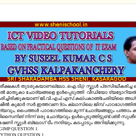
 TERM EXAM - SPECIAL - ICT VIDEO TUTORIALS PAR
ീക്ഷകള്‍ തുടരുകയാണല്ലോ..ഐ.ടി@ സ്കൂള്‍ പ്രസിദ്ധീകരിച്ച
കല്‍ മാതൃകാ ചോദ്യങ്ങളെ ഉള്‍പ്പെടുത്തി വീഡിയോ ട്യട്ടോറിയല്‍
രിച്ചിരിക്കുകയാണ് ജി.വി.എച്.എസ്.കല്പകാഞ്ചേരിയിലെ അധ
ീല്‍ കുമാര്‍ സര്‍.ഇത്തവണ 9ാം ക്ലാസിലെ ജിമ്പ് പാഠഭാഗത്തില്‍
്യവും, പൈത്തള്‍ പാഠഭഗത്തിലെ മൂന്ന് ചോദ്യങ്ങളും പത്താം
ൈനിങ് നിന്ന് ഒരു ചോദ്യവും ഉള്‍പ്പെടുത്തിട്ടുണ്ട്.ശ്രീ സുശീല്
േണി സ്കൂള്‍ ബ്ലോഗ് ടീം നന്ദിയും കടപ്പാടും അറിയിക്കുന്നു.
 GIMP QUESTION 1
 PYTHON QUESTION 1