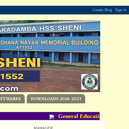
OFTWARES
DOWNLOADS 2026-2027
General Education Departme
MANAGER