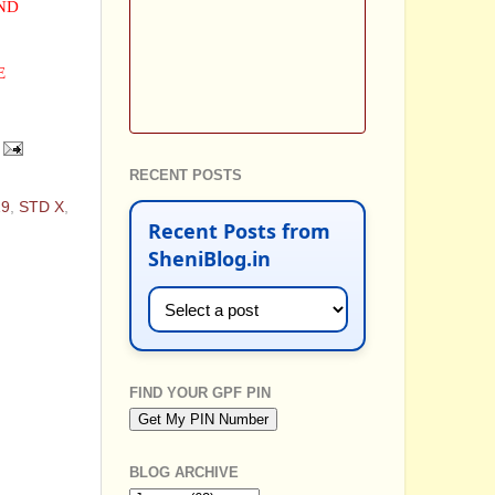
AND
E
RECENT POSTS
19
,
STD X
,
Recent Posts from
SheniBlog.in
FIND YOUR GPF PIN
BLOG ARCHIVE