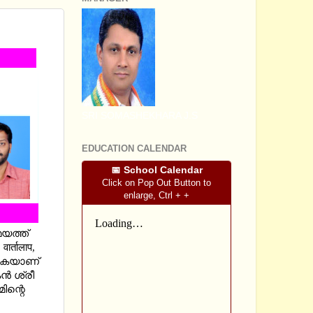
AS R
SRI SOMASHEKHARA J.S
EDUCATION CALENDAR
📅 School Calendar
Click on Pop Out Button to
enlarge, Ctrl + +
മയത്ത്
्तालाप,
കുകയാണ്
്‍ ശ്രീ
ിന്റെ