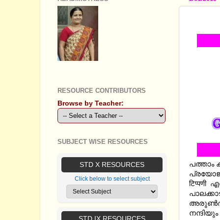
SSLC 
GEETHA B R
RESOURCE CONTRIBUTORS
Browse by Teacher:
SUBJECT WISE RESOURCES
പത്താം ക
STD X RESOURCES
പ്രയോജനപ
Click below to select subject
टिप्पणी
പാലക്കാ
അരുണ്‍ദ
നന്ദിയും
STD IX RESOURCES