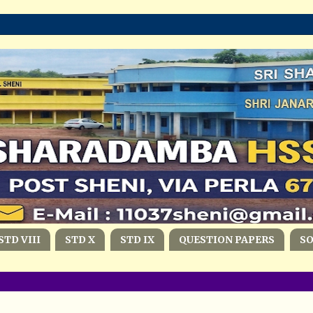
STD VIII
STD X
STD IX
QUESTION PAPERS
S