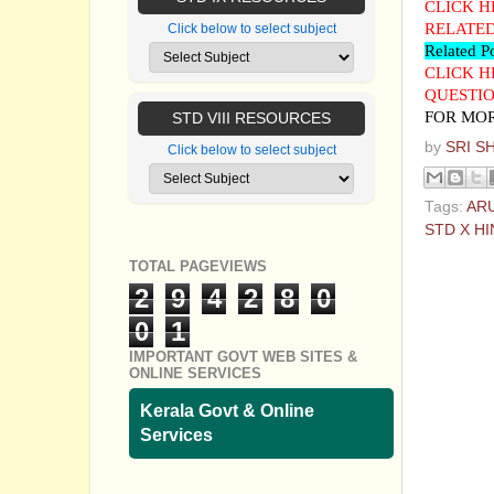
CLICK H
RELATED
Click below to select subject
Related P
CLICK H
QUESTIO
FOR MOR
STD VIII RESOURCES
by
SRI S
Click below to select subject
Tags:
AR
STD X HI
TOTAL PAGEVIEWS
No com
2
9
4
2
8
0
Post a
0
1
IMPORTANT GOVT WEB SITES &
ONLINE SERVICES
Kerala Govt & Online
Services