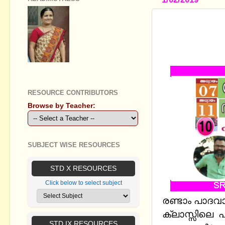
STANDARD 
MATERIALS
JANUARY 
GEETHA B R
RESOURCE CONTRIBUTORS
Browse by Teacher:
SUBJECT WISE RESOURCES
STD X RESOURCES
Click below to select subject
രണ്ടാം പാദവാര
ക്ലാസ്സിലെ 
STD IX RESOURCES