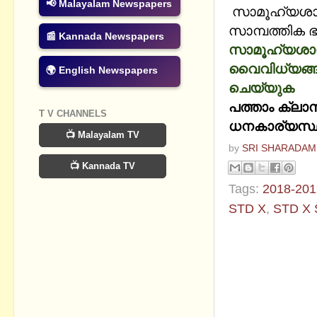
📢 Malayalam Newspapers
സാമൂഹ്യശാസ്
സാമ്പത്തിക ഭൂ
📰 Kannada Newspapers
സാമൂഹ്യശാസ്
വൈവിധ്യങ്ങളു
🌍 English Newspapers
ചെയ്യുക
പത്താം ക്ലാ
T V CHANNELS
ധനകാര്യസ്ഥാപ
📺 Malayalam TV
by
SRI SHARADAM
📺 Kannada TV
Tags:
2018-201
STD X
,
STD X
1 comment:
Anonym
Is there 