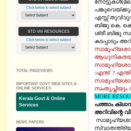
നോട്ടുകള്‍
Click below to select subject
പങ്കുവെയ്ക്കു
എസ്സ് തുവ്വ
ബിജു കെ. കെ.
STD VIII RESOURCES
ശ്രീ ബിജു സാറ
Click below to select subject
കടപ്പാടും അറിയ
സാമൂഹ്യശാസ്
ആധുനികതയില
സാമൂഹ്യശാസ്
TOTAL PAGEVIEWS
:എന്ത് ? എന്ത
സാമൂഹ്യശാസ്
IMPORTANT GOVT WEB SITES &
സംതൃപ്തിയും
ONLINE SERVICES
MORE RESOUR
Kerala Govt & Online
പത്താം ക്ല
Services
അറിവിന്റെ 
സാമൂഹ്യശാസ്
NEWS PAPERS
സ്വാതന്ത്ര്യ