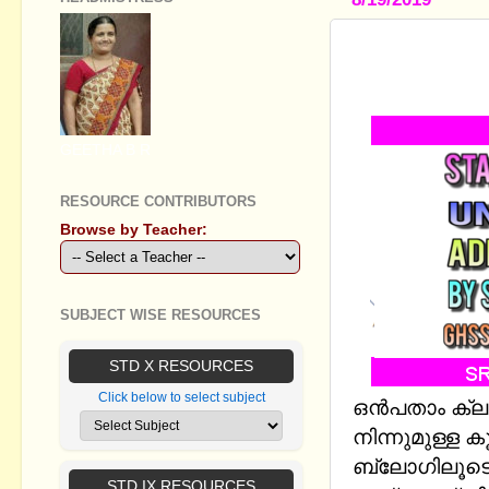
STANDARD I
ADDITIONA
GEETHA B R
RESOURCE CONTRIBUTORS
Browse by Teacher:
SUBJECT WISE RESOURCES
STD X RESOURCES
Click below to select subject
ഒൻപതാം ക്ലാ
നിന്നുമുള്ള
ബ്ലോഗിലൂടെ
STD IX RESOURCES