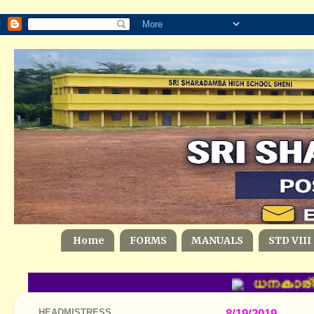
Home
FORMS
MANUALS
STD VIII
ധനകാര്യ (പ
HEADMISTRESS
8/19/2019