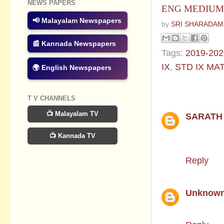
NEWS PAPERS
ENG MEDIUM
📢 Malayalam Newspapers
by
SRI SHARADAM
📰 Kannada Newspapers
Tags:
2019-202
IX
,
STD IX MA
🌍 English Newspapers
2 comments
T V CHANNELS
📺 Malayalam TV
SARATH 
മലയാളം 
📺 Kannada TV
< ABC= 9
Reply
Unknow
Question