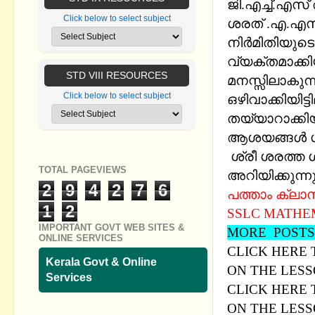
ജി.എച്ച്.എ
Click below to select subject
ശരത് .എ.എസ്
നിർമിതിയുട
വ്യക്തമാക്കിയി
STD VIII RESOURCES
മനസ്സിലാകുന
Click below to select subject
ഒഴിവാക്കിയിട
തയ്യാറാക്കി
ആശയങ്ങൾ ഗ്ര
ശ്രീ ശരത്ത ശ
TOTAL PAGEVIEWS
അറിയിക്കുന്നു
2
9
4
2
7
6
പത്താം ക്ലാസ
1
2
SSLC MATHEM
IMPORTANT GOVT WEB SITES &
MORE POSTS
ONLINE SERVICES
CLICK HERE
Kerala Govt & Online
ON THE LESS
Services
CLICK HERE
ON THE LESSO