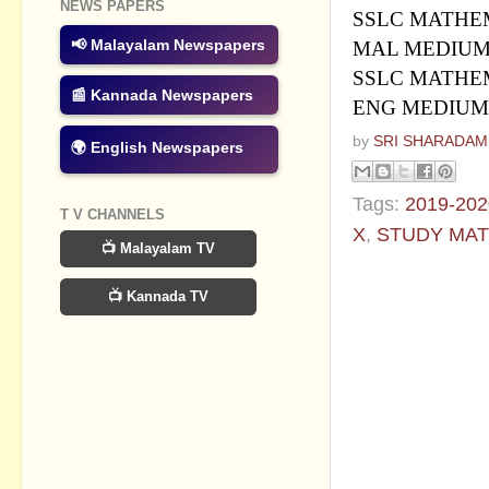
NEWS PAPERS
SSLC MATHEMA
📢 Malayalam Newspapers
MAL MEDIU
SSLC MATHEMA
📰 Kannada Newspapers
ENG MEDIUM
by
SRI SHARADAM
🌍 English Newspapers
Tags:
2019-202
T V CHANNELS
X
,
STUDY MAT
📺 Malayalam TV
No commen
📺 Kannada TV
Post a Com