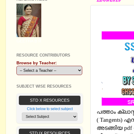
STANDARD 1
CONSTRUC
GEETHA B R
RESOURCE CONTRIBUTORS
Browse by Teacher:
SUBJECT WISE RESOURCES
STD X RESOURCES
Click below to select subject
പത്താം ക്ല
( Tangents) 
അടങ്ങിയ pd
STD IX RESOURCES