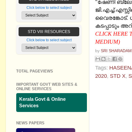
"ഷേണി ബ്ലോ
Click below to select subject
ജി.എച്ച്.എസ്
വൈരങ്കോട്. ശ്
കടപ്പാടും അറി
STD VIII RESOURCES
CLICK HERE 
Click below to select subject
MEDIUM)
by
SRI SHARADAM
Tags:
HASEEN
TOTAL PAGEVIEWS
2020
,
STD X
,
S
IMPORTANT GOVT WEB SITES &
No commen
ONLINE SERVICES
Kerala Govt & Online
Post a Com
Services
NEWS PAPERS