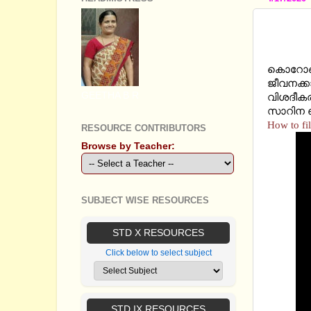
HOW T
PANDEM
കൊറോണ എ
ജീവനക്ക
GEETHA B R
വിശദീകര
സാറിന ഞ
How to fi
RESOURCE CONTRIBUTORS
Browse by Teacher:
SUBJECT WISE RESOURCES
STD X RESOURCES
Click below to select subject
STD IX RESOURCES