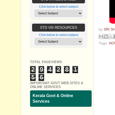
Click below to select subject
STD VIII RESOURCES
by
SRI S
Click below to select subject
Tags:
HO
No com
TOTAL PAGEVIEWS
Post a
2
9
4
2
8
1
5
6
IMPORTANT GOVT WEB SITES &
ONLINE SERVICES
Kerala Govt & Online
Services