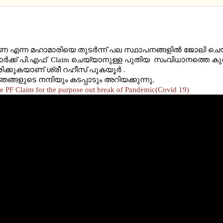
O FILE PF CLAIM FOR THE PURPOSE OUT BREAK 
IC(COVID 19)
ന്ന മഹാമാരിയെ തുടര്‍ന്ന് പല സ്ഥാപനങ്ങളില്‍ ജോലി ചെയ
ാര്‍ക്ക് പി.എഫ് Claim ചെയ്യാനുള്ള പുതിയ സംവിധാനത്തെ കുറിച
ിക്കുകയാണ് ശ്രീ റഹീസ് പുകയൂര്‍ .
ങ്ങളുടെ നന്ദിയും കടപ്പാടും അറിയക്കുന്നു.
le PF Claim for the purpose out break of Pandemic(Covid 19)