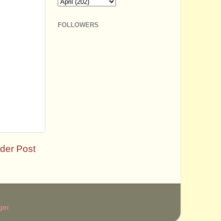
FOLLOWERS
der Post
ger
.