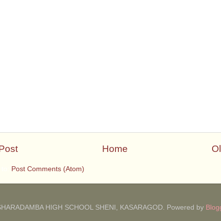
Post
Home
Ol
 to:
Post Comments (Atom)
SHARADAMBA HIGH SCHOOL SHENI, KASARAGOD. Powered by
Blog