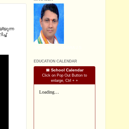
OF
്യുന്ന
്ച്
SRI SOMASHEKHARA J.S
EDUCATION CALENDAR
📅 School Calendar
Click on Pop Out Button to
enlarge, Ctrl + +