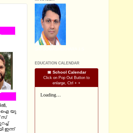
: IUHSS
SRI SOMASHEKHARA J.S
EDUCATION CALENDAR
📅 School Calendar
Click on Pop Out Button to
enlarge, Ctrl + +
ിൽ,
ടെ ഐ യു
 സ്
ച്ച്
ി ഇന്ന്