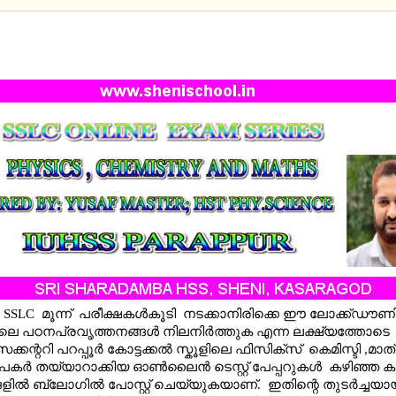
HEMISTRY - ONLINE REVISION TEST- 6 - UNIT 6 BY
PUR
SSLC മൂന്ന് പരീക്ഷകൾകൂടി നടക്കാനിരിക്കെ ഈ ലോക്ക്ഡൗണ
ളിലെ പഠനപ്രവൃത്തനങ്ങൾ നിലനിർത്തുക എന്ന ലക്ഷ്യത്തോ
കന്ററി പറപ്പൂർ കോട്ടക്കൽ സ്കൂളിലെ ഫിസിക്സ് കെമിസ്ടി ,മാത്
കർ തയ്യാറാക്കിയ ഓണ്‍ലൈന്‍ ടെസ്റ്റ് പേപ്പറുകള്‍ കഴിഞ്ഞ കുറ
ില്‍ ബ്ലോഗില്‍ പോസ്റ്റ് ചെയ്യുകയാണ്. ഇതിന്റെ തുടര്‍ച്ചയായ