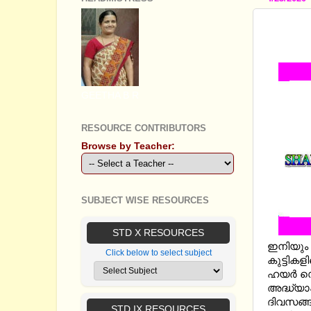
SSLC C
PARAP
GEETHA B R
RESOURCE CONTRIBUTORS
Browse by Teacher:
SUBJECT WISE RESOURCES
STD X RESOURCES
ഇനിയും 
Click below to select subject
കുട്ടിക
ഹയർ സെക്
അദ്ധ്യാപ
ദിവസങ്ങള
STD IX RESOURCES