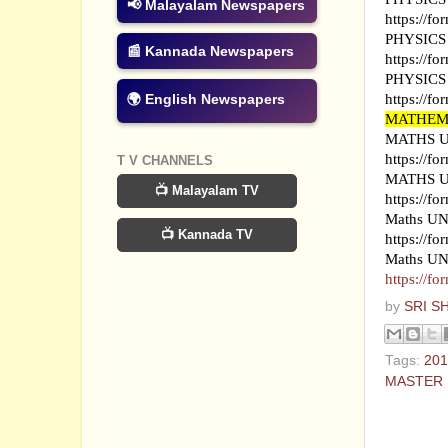
📢 Malayalam Newspapers
https://f
PHYSICS
📰 Kannada Newspapers
https://
PHYSICS
🌍 English Newspapers
https://f
MATHEM
MATHS U
https://f
T V CHANNELS
MATHS U
📺 Malayalam TV
https://
Maths UN
📺 Kannada TV
https://
Maths 
https://
by
SRI S
Tags:
201
MASTER
No com