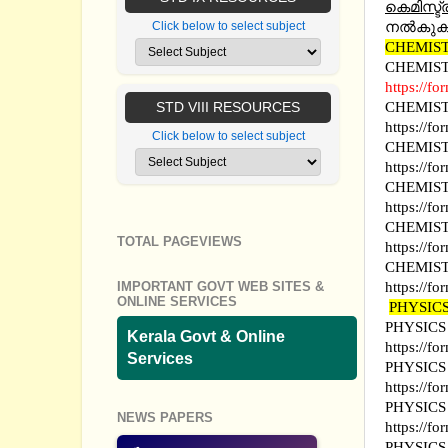
കെമിസ്ട്
നല്‍കു
Click below to select subject
CHEMIS
CHEMIST
https://f
CHEMIST
STD VIII RESOURCES
https://f
Click below to select subject
CHEMIST
https://
CHEMIST
https://
CHEMIST
TOTAL PAGEVIEWS
https://
CHEMIST
https://
IMPORTANT GOVT WEB SITES &
ONLINE SERVICES
PHYSIC
PHYSICS
Kerala Govt & Online
https://
Services
PHYSICS
https://
PHYSICS
NEWS PAPERS
https://
PHYSICS