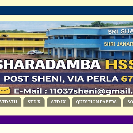
STD VIII
STD X
STD IX
QUESTION PAPERS
S