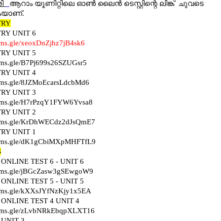
രി
ആറാം യൂണിറ്റിലെ ഓണ്‍ ലൈന്‍ ടെസ്റ്റിന്റെ ലിങ്ക് ചുവടെ
കയാണ്.
TRY
RY UNIT 6
orms.gle/xeoxDnZjhz7jB4sk6
RY UNIT 5
orms.gle/B7Pj699s26SZUGsr5
RY UNIT 4
forms.gle/8JZMoEcarsLdcbMd6
RY UNIT 3
forms.gle/H7rPzqY1FYW6Yvsa8
RY UNIT 2
forms.gle/KrDhWECdz2dJsQmE7
RY UNIT 1
forms.gle/dK1gCbiMXpMHFTfL9
S
 ONLINE TEST 6 - UNIT 6
forms.gle/jBGcZasw3gSEwgoW9
 ONLINE TEST 5 - UNIT 5
forms.gle/kXXsJYfNzKjy1x5EA
 ONLINE TEST 4 UNIT 4
forms.gle/zLvbNRkEbqpXLXT16
 UNIT 3