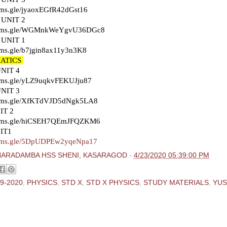
orms.gle/jyaoxEGfR42dGst16
 UNIT 2
forms.gle/WGMnkWeYgvU36DGc8
 UNIT 1
orms.gle/b7jgin8ax11y3n3K8
ATICS
NIT 4
orms.gle/yLZ9uqkvFEKUJju87
NIT 3
forms.gle/XfKTdVJD5dNgk5LA8
IT 2
forms.gle/hiCSEH7QEmJFQZKM6
UNIT1
forms.gle/5DpUDPEw2yqeNpa17
HARADAMBA HSS SHENI, KASARAGOD
-
4/23/2020 05:39:00 PM
9-2020
,
PHYSICS
,
STD X
,
STD X PHYSICS
,
STUDY MATERIALS
,
YU
ments: