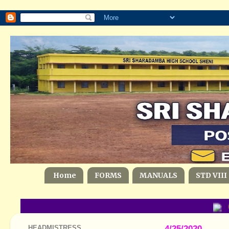
Home
FORMS
MANUALS
STD VIII
Ge
HEADMISTRESS
4/25/2020