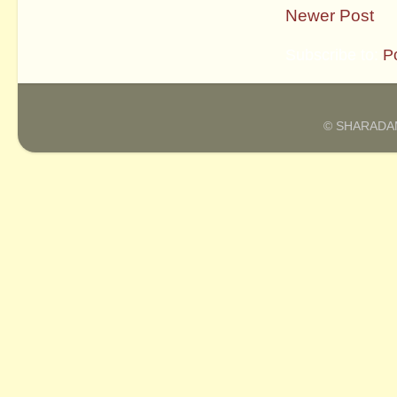
Newer Post
Subscribe to:
P
© SHARADAM