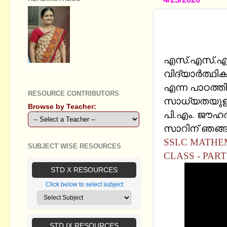
SSLC MATH
CLASSES - 
എസ്.എസ്‍.എല്
GEETHA B R
വിദ്യാര്‍ത്ഥ
എന്ന പാഠത്തില
RESOURCE CONTRIBUTORS
സാധ്യതയുള്ള
Browse by Teacher:
പി.എം. ജൗഹര്‍
സാറിന് ഞങ്ങള
SSLC MATHEM
SUBJECT WISE RESOURCES
CLASS - PART
STD X RESOURCES
Click below to select subject
STD IX RESOURCES