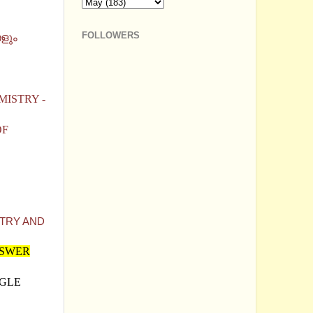
FOLLOWERS
ളും
MISTRY -
OF
STRY AND
NSWER
NGLE