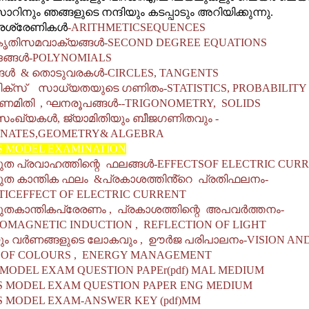
ാറിനും ഞങ്ങളുടെ നന്ദിയും കടപ്പാടും അറിയിക്കുന്നു.
തരശ്രേണികൾ
-ARITHMETICSEQUENCES
 കൃതിസമവാക്യങ്ങൾ
-SECOND DEGREE EQUATIONS
ങ്ങൾ
-POLYNOMIALS
്ങൾ
&
തൊടുവരകൾ
-CIRCLES, TANGENTS
്റിസ്റ്റിക്‌സ് സാധ്യതയുടെ ഗണിതം
-STATISTICS, PROBABILITY
ോണമിതി
,
ഘനരൂപങ്ങൾ
--TRIGONOMETRY, SOLIDS
സംഖ്യകൾ
,
ജ്യാമിതിയും ബീജഗണിതവും
-
NATES,GEOMETRY& ALGEBRA
S MODEL EXAMINATION
ത പ്രവാഹത്തിന്റെ ഫലങ്ങൾ
-EFFECTSOF ELECTRIC CUR
ത കാന്തിക ഫലം
&
പ്രകാശത്തിൻ്റെ പ്രതിഫലനം
-
ICEFFECT OF ELECTRIC CURRENT
ുതകാന്തികപ്രേരണം
,
പ്രകാശത്തിന്റെ അപവർത്തനം
-
OMAGNETIC INDUCTION , REFLECTION OF LIGHT
ും വർണങ്ങളുടെ ലോകവും
,
ഊർജ പരിപാലനം
-VISION AN
OF COLOURS , ENERGY MANAGEMENT
 MODEL EXAM QUESTION PAPEr(pdf) MAL MEDIUM
S MODEL EXAM QUESTION PAPER ENG MEDIUM
S MODEL EXAM-ANSWER KEY (pdf)MM