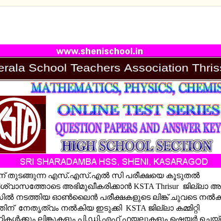
HRISSUR - ONLINE TEST SERIES (PHYSICS, CHEM
ATHEMATICS)
 ന് തുടങ്ങുന്ന എസ്.എസ്.എല്‍ സി പരീക്ഷയെ കൂടുതൽ
്വാസത്തോടെ അഭിമുഖീകരിക്കാൻ KSTA Thrisur ജില്ലാ അക
 നടത്തിയ ഓണ്‍ലൈന്‍ പരീക്ഷകളുടെ ലിങ്ക് ചുവടെ നല്‍
തിന് നേതൃത്വം നല്‍കിയ ഇടുക്കി KSTA ജില്ലാ കമ്മിറ്റി
കള്‍ക്കും ലിങ്കുകളും പി.ഡി.എഫ് ഫയലുകളും ഷെയര്‍ ചെയ്ത