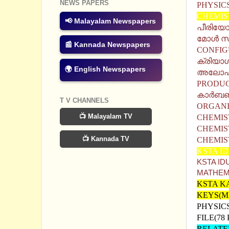
NEWS PAPERS
PHYSIC
CHEMIS
📢 Malayalam Newspapers
പീരിയോ
മോൾ സ
📰 Kannada Newspapers
CONFIG
ക്രിയാ
🌍 English Newspapers
അലോഹ 
PRODUC
കാർബണ
T V CHANNELS
ORGANI
📺 Malayalam TV
CHEMIS
CHEMIS
📺 Kannada TV
CHEMIS
KSTA I
KSTA ID
MATHEM
KSTA K
KEYS(M
PHYSIC
FILE(78
RELATE