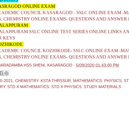
ASRAGOD ONLINE EXAM
CADEMIC COUNCIL KASARAGOD - SSLC ONLINE EXAM -M
S, CHEMISTRY ONLINE EXAMS- QUESTIONS AND ANSWER
MALAPPURAM
ALAPPURAM SSLC ONLINE TEST SERIES ONLINE LINKS A
R KEYS
OZHIKODE
CADEMIC COUNCIL KOZHIKODE- SSLC ONLINE EXAM -MA
S, CHEMISTRY ONLINE EXAMS- QUESTIONS AND ANSWER
HARADAMBA HSS SHENI, KASARAGOD
-
5/09/2020 01:43:00 PM
0-2021
,
CHEMISTRY
,
KSTA THRSSUR
,
MATHEMATICS
,
PHYSICS
,
ST
RY
,
STD X MATHEMATICS
,
STD X PHYSICS
,
STUDY MATERIALS
ments:
 Comment