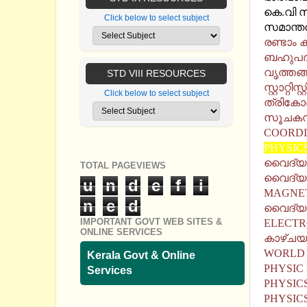
കെ.വി സ
Click below to select subject
സമാന്
രണ്ടാം
ബഹുപദ
വൃത്തങ
STD VIII RESOURCES
സ്റ്റാറ
Click below to select subject
ത്രിക
സൂചക
COORDI
PHYSIC
വൈദ്യു
TOTAL PAGEVIEWS
വൈദ്യു
u
n
d
e
f
i
MAGNET
n
e
d
വൈദ്യ
IMPORTANT GOVT WEB SITES &
ELECTR
ONLINE SERVICES
കാഴ്ചയ
WORLD 
Kerala Govt & Online
PHYSIC
Services
PHYSIC
PHYSIC