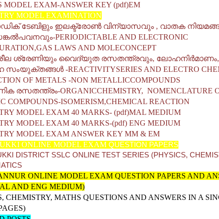
S MODEL EXAM-ANSWER KEY (pdf)EM
TRY MODEL EXAMINATION
ഡിക് ടേബിളും ഇലക്ട്രോൺ വിന്യാസവും
,
വാതക നിയമങ്ങ
ങ്കൽപവനവും
-PERIODICTABLE AND ELECTRONIC
URATION,GAS LAWS AND MOLECONCEPT
ശീല ശ്രേണിയും വൈദ്യുത രസതന്ത്രവും
,
ലോഹനിർമാണം
,
സംയുക്തങ്ങൾ
-REACTIVITYSERIES AND ELECTRO CHE
TION OF METALS -NON METALLICCOMPOUNDS
ിക രസതന്ത്രം
-ORGANICCHEMISTRY, NOMENCLATURE 
C COMPOUNDS-ISOMERISM,CHEMICAL REACTION
TRY MODEL EXAM 40 MARKS- (pdf)MAL MEDIUM
TRY MODEL EXAM 40 MARKS-(pdf) ENG MEDIUM
TRY MODEL EXAM ANSWER KEY MM & EM
DUKKI ONLINE MODEL EXAM
QUESTION PAPERS
UKKI DISTRICT SSLC ONLINE TEST SERIES (PHYSICS, CHEMI
ATICS
ANNUR ONLINE MODEL EXAM QUESTION PAPERS AND A
AL AND ENG MEDIUM)
S, CHEMISTRY, MATHS QUESTIONS AND ANSWERS IN A SI
 PAGES)
D POSTS