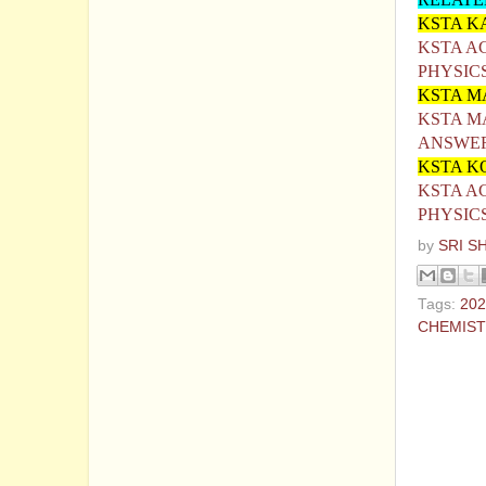
KSTA K
KSTA A
PHYSIC
KSTA 
KSTA M
ANSWE
KSTA K
KSTA A
PHYSIC
by
SRI S
Tags:
202
CHEMIST
No com
Post a