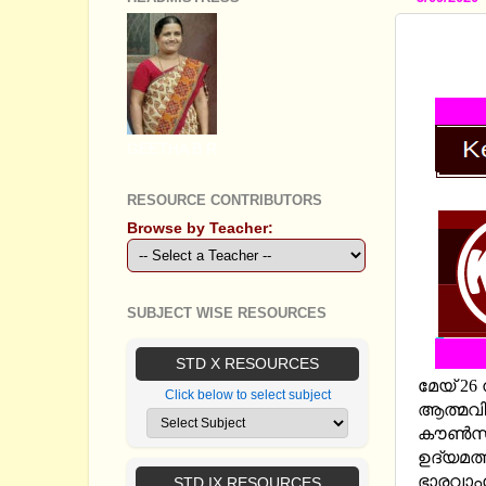
KSTA T
AND M
GEETHA B R
RESOURCE CONTRIBUTORS
Browse by Teacher:
SUBJECT WISE RESOURCES
STD X RESOURCES
മേയ് 26
Click below to select subject
ആത്മവിശ
കൗൺസിൽ
ഉദ്യമത്
ഭാരവാഹി
STD IX RESOURCES