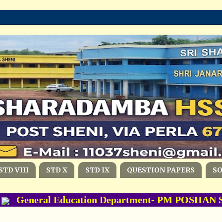
STD VIII
STD X
STD IX
QUESTION PAPERS
S
General Education Department- PM POSHAN Schem