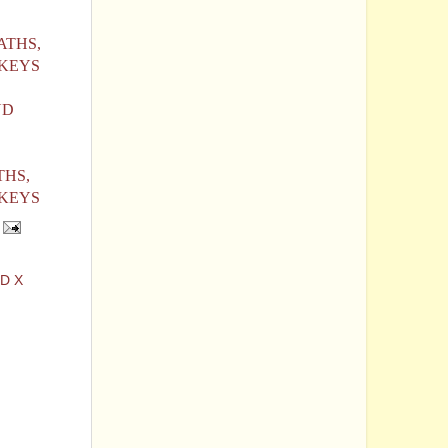
ATHS,
 KEYS
ND
THS,
 KEYS
D X