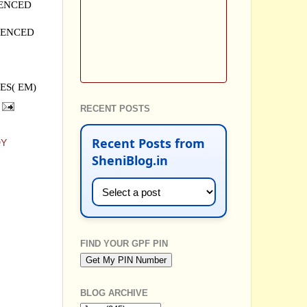
UENCED
LUENCED
ES( EM)
RECENT POSTS
Recent Posts from
DY
SheniBlog.in
FIND YOUR GPF PIN
BLOG ARCHIVE