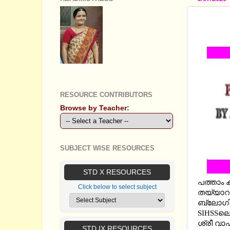
SSLC S
INFLU
GEETHA B R
RESOURCE CONTRIBUTORS
Browse by Teacher:
SUBJECT WISE RESOURCES
STD X RESOURCES
പത്താം ക
Click below to select subject
തയ്യാറ
ബ്ലോഗില
SIHSSലെ
ശ്രീ വാഹ
STD IX RESOURCES