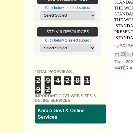
STANDAR
THE WOR
Click below to select subject
STANDAR
THE WO
STANDAR
PRESENT
STD VIII RESOURCES
STANDAR
Click below to select subject
by
SRI S
Tags:
202
MATERIA
TOTAL PAGEVIEWS
2
9
4
2
8
1
No com
9
2
Post a
IMPORTANT GOVT WEB SITES &
ONLINE SERVICES
Kerala Govt & Online
Services