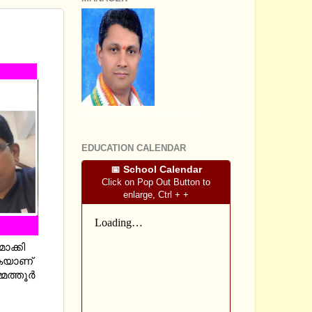
NOTES
SRI SOMASHEKHARA J.S
EDUCATION CALENDAR
📅 School Calendar
Click on Pop Out Button to
enlarge, Ctrl + +
ാക്കി
ുകയാണ്
ത്തൂര്‍