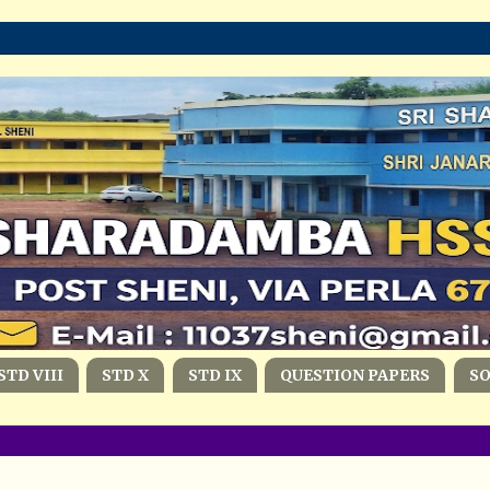
STD VIII
STD X
STD IX
QUESTION PAPERS
S