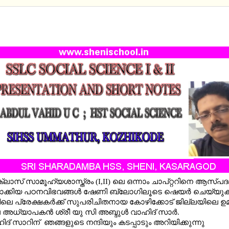
OCIAL SCIENCE I & II UNIT 1 - REVOLUTIONS THAT
ENCED THE WORLD - PRESENTATION AND SHORT 
്ലാസ് സാമൂഹ്യശാസ്ത്രം (I,II) ലെ ഒന്നാം ചാപ്റ്ററിനെ ആസ്പദമ
ാക്കിയ പഠനവിഭവങ്ങള്‍ ഷേണി ബ്ലോഗിലൂടെ ഷെയര്‍ ചെയ്യ
െ പ്രേക്ഷകര്‍ക്ക് സുപരിചിതനായ കോഴിക്കോട് ജില്ലയിലെ ഉമ്മ
 അധ്യാപകന്‍ ശ്രീ യു സി അബ്ദുള്‍ വാഹിദ് സാർ.
ിദ് സാറിന് ഞങ്ങളുടെ നന്ദിയും കടപ്പാടും അറിയിക്കുന്നു